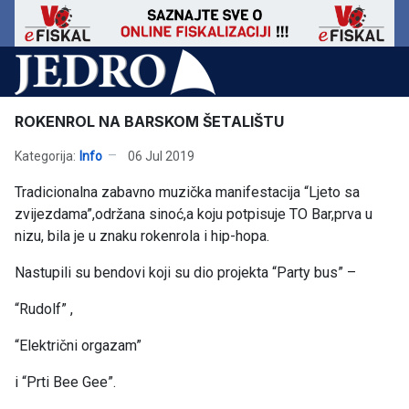
ROKENROL NA BARSKOM ŠETALIŠTU
Kategorija:
Info
06 Jul 2019
Tradicionalna zabavno muzička manifestacija “Ljeto sa
zvijezdama”,održana sinoć,a koju potpisuje TO Bar,prva u
nizu, bila je u znaku rokenrola i hip-hopa.
Nastupili su bendovi koji su dio projekta “Party bus” –
“Rudolf” ,
“Električni orgazam”
i “Prti Bee Gee”.