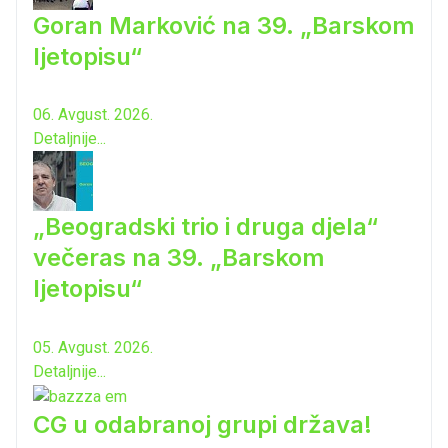
Goran Marković na 39. „Barskom
ljetopisu“
06. Avgust. 2026.
Detaljnije...
„Beogradski trio i druga djela“
večeras na 39. „Barskom
ljetopisu“
05. Avgust. 2026.
Detaljnije...
CG u odabranoj grupi država!