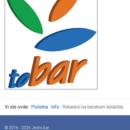
Vi ste ovde:
Početna
Info
Rokenrol na barskom šetalištu
© 2016 - 2026 Jedro.bar