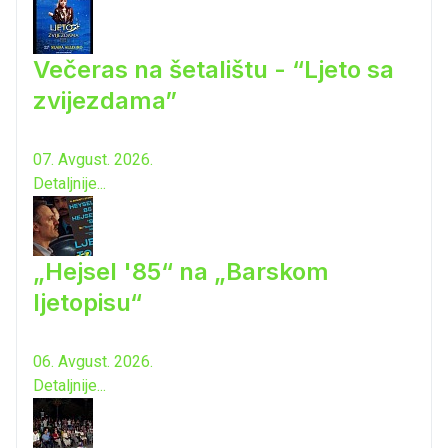
Večeras na šetalištu - “Ljeto sa
zvijezdama”
07. Avgust. 2026.
Detaljnije...
„Hejsel '85“ na „Barskom
ljetopisu“
06. Avgust. 2026.
Detaljnije...