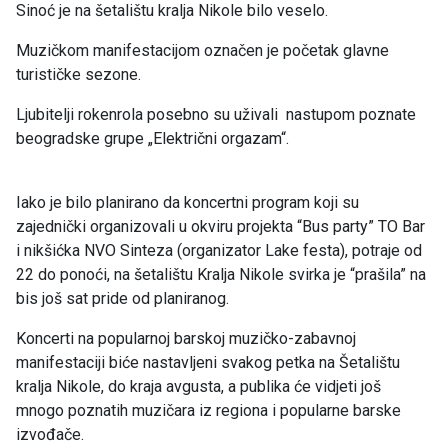
Sinoć je na šetalištu kralja Nikole bilo veselo.
Muzičkom manifestacijom označen je početak glavne
turističke sezone.
Ljubitelji rokenrola posebno su uživali nastupom poznate
beogradske grupe „Električni orgazam“.
Iako je bilo planirano da koncertni program koji su
zajednički organizovali u okviru projekta “Bus party” TO Bar
i nikšićka NVO Sinteza (organizator Lake festa), potraje od
22 do ponoći, na šetalištu Kralja Nikole svirka je “prašila” na
bis još sat pride od planiranog.
Koncerti na popularnoj barskoj muzičko-zabavnoj
manifestaciji biće nastavljeni svakog petka na Šetalištu
kralja Nikole, do kraja avgusta, a publika će vidjeti još
mnogo poznatih muzičara iz regiona i popularne barske
izvođače.