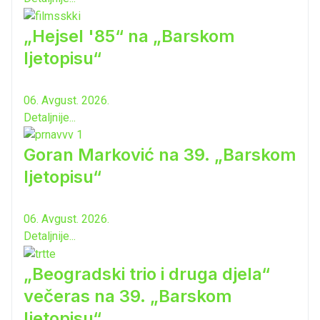
„Hejsel '85“ na „Barskom
ljetopisu“
06. Avgust. 2026.
Detaljnije...
Goran Marković na 39. „Barskom
ljetopisu“
06. Avgust. 2026.
Detaljnije...
„Beogradski trio i druga djela“
večeras na 39. „Barskom
ljetopisu“