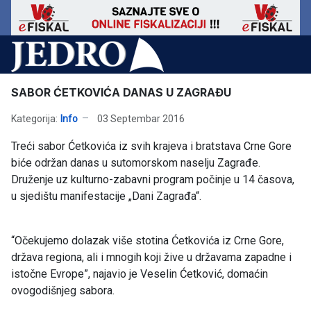
SABOR ĆETKOVIĆA DANAS U ZAGRAĐU
Kategorija:
Info
03 Septembar 2016
Treći sabor Ćetkovića iz svih krajeva i bratstava Crne Gore
biće održan danas u sutomorskom naselju Zagrađe.
Druženje uz kulturno-zabavni program počinje u 14 časova,
u sjedištu manifestacije „Dani Zagrađa“.
“Očekujemo dolazak više stotina Ćetkovića iz Crne Gore,
država regiona, ali i mnogih koji žive u državama zapadne i
istočne Evrope”, najavio je Veselin Ćetković, domaćin
ovogodišnjeg sabora.