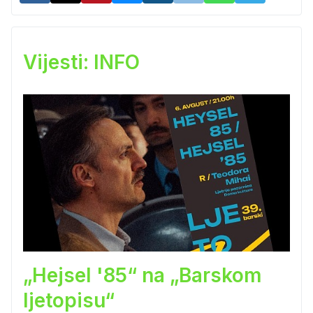
Vijesti: INFO
„Hejsel '85“ na „Barskom
ljetopisu“