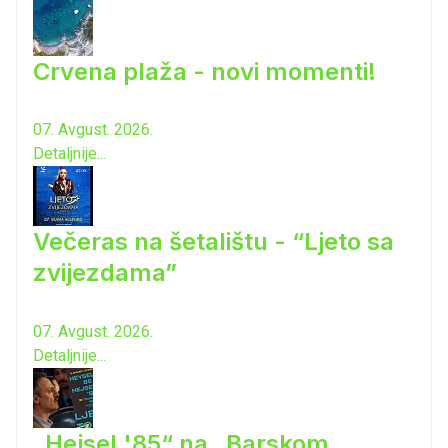
Crvena plaža - novi momenti!
07. Avgust. 2026.
Detaljnije...
Večeras na šetalištu - “Ljeto sa
zvijezdama”
07. Avgust. 2026.
Detaljnije...
„Hejsel '85“ na „Barskom