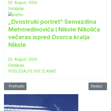
02. Avgust. 2026.
Detaljnije...
„Dvostruki portret“ Semezdina
Mehmedinovića i Nikole Nikolića
večeras ispred Dvorca kralja
Nikole
02. Avgust. 2026.
Detaljnije...
POGLEDAJTE SVE ČLANKE
Prethodni članak: Budite sjutra statista/statistkinja u “Državnom sl
Sledeći člana
Prethodni
Sledeći