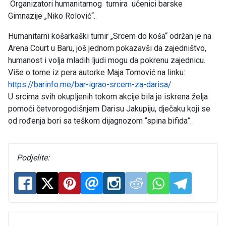
Organizatori humanitarnog turnira učenici barske
Gimnazije „Niko Rolović“.
Humanitarni košarkaški turnir „Srcem do koša“ održan je na
Arena Court u Baru, još jednom pokazavši da zajedništvo,
humanost i volja mladih ljudi mogu da pokrenu zajednicu.
Više o tome iz pera autorke Maja Tomović na linku:
https://barinfo.me/bar-igrao-srcem-za-darisa/
U srcima svih okupljenih tokom akcije bila je iskrena želja
pomoći četvorogodišnjem Darisu Jakupiju, dječaku koji se
od rođenja bori sa teškom dijagnozom “spina bifida”.
Podjelite: