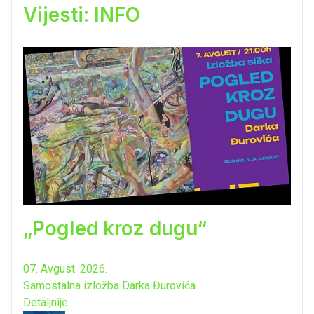
Vijesti: INFO
„Pogled kroz dugu“
07. Avgust. 2026.
Samostalna izložba Darka Đurovića.
Detaljnije...