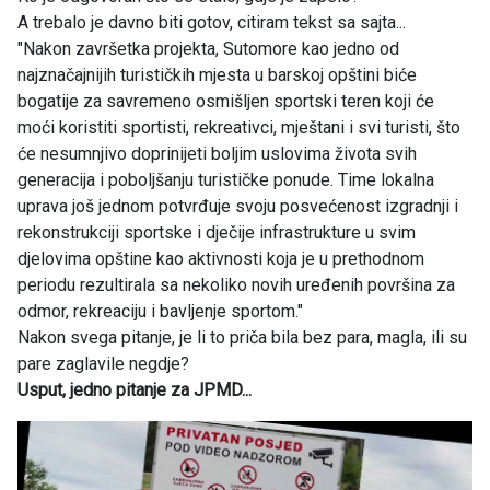
A trebalo je davno biti gotov, citiram tekst sa sajta...
"Nakon završetka projekta, Sutomore kao jedno od
najznačajnijih turističkih mjesta u barskoj opštini biće
bogatije za savremeno osmišljen sportski teren koji će
moći koristiti sportisti, rekreativci, mještani i svi turisti, što
će nesumnjivo doprinijeti boljim uslovima života svih
generacija i poboljšanju turističke ponude. Time lokalna
uprava još jednom potvrđuje svoju posvećenost izgradnji i
rekonstrukciji sportske i dječije infrastrukture u svim
djelovima opštine kao aktivnosti koja je u prethodnom
periodu rezultirala sa nekoliko novih uređenih površina za
odmor, rekreaciju i bavljenje sportom."
Nakon svega pitanje, je li to priča bila bez para, magla, ili su
pare zaglavile negdje?
Usput, jedno pitanje za JPMD...