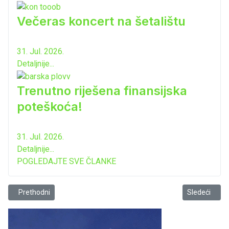
Večeras koncert na šetalištu
31. Jul. 2026.
Detaljnije...
Trenutno riješena finansijska
poteškoća!
31. Jul. 2026.
Detaljnije...
POGLEDAJTE SVE ČLANKE
Prethodni članak: Veselin Joketić ponovo imenovan za predsjednika Or
Sledeći člana
Prethodni
Sledeći