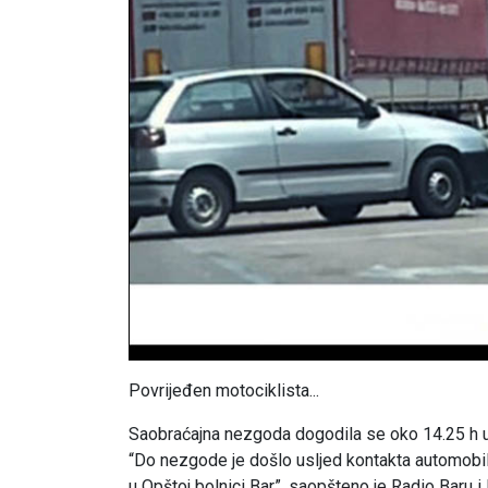
Povrijeđen motociklista...
Saobraćajna nezgoda dogodila se oko 14.25 h u
“Do nezgode je došlo usljed kontakta automobila
u Opštoj bolnici Bar”, saopšteno je Radio Baru i B