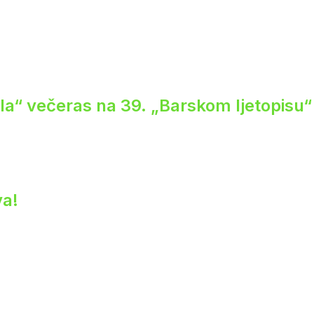
ela“ večeras na 39. „Barskom ljetopisu“
va!