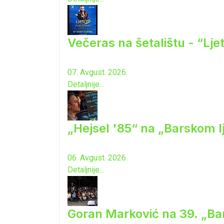
Večeras na šetalištu - “Lj
07. Avgust. 2026.
Detaljnije...
„Hejsel '85“ na „Barskom l
06. Avgust. 2026.
Detaljnije...
Goran Marković na 39. „Ba