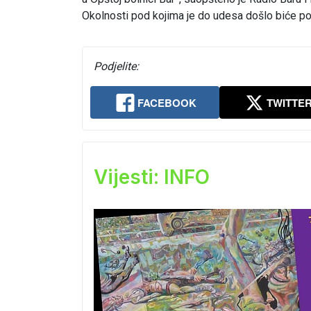
Okolnosti pod kojima je do udesa došlo biće po
Podjelite:
FACEBOOK
TWITTE
Vijesti: INFO