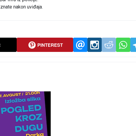
znate nakon uviđaja.
R
PINTEREST