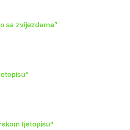
eto sa zvijezdama”
jetopisu“
rskom ljetopisu“