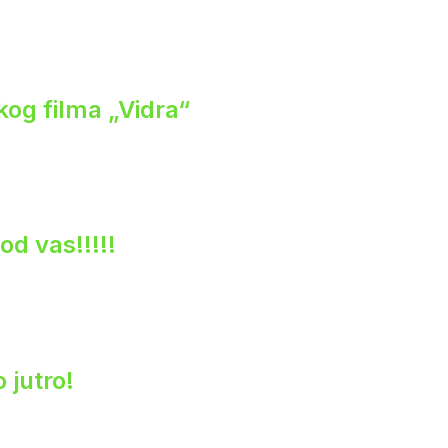
og filma „Vidra“
od vas!!!!!
 jutro!