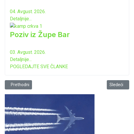
04. Avgust. 2026.
Detaljnije...
Poziv iz Župe Bar
03. Avgust. 2026.
Detaljnije...
POGLEDAJTE SVE ČLANKE
Prethodni članak: Rokovi legalizacije
Sledeći člana
Prethodni
Sledeći