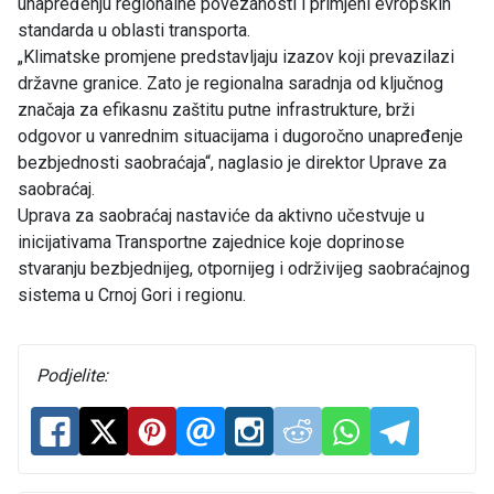
unapređenju regionalne povezanosti i primjeni evropskih
standarda u oblasti transporta.
„Klimatske promjene predstavljaju izazov koji prevazilazi
državne granice. Zato je regionalna saradnja od ključnog
značaja za efikasnu zaštitu putne infrastrukture, brži
odgovor u vanrednim situacijama i dugoročno unapređenje
bezbjednosti saobraćaja“, naglasio je direktor Uprave za
saobraćaj.
Uprava za saobraćaj nastaviće da aktivno učestvuje u
inicijativama Transportne zajednice koje doprinose
stvaranju bezbjednijeg, otpornijeg i održivijeg saobraćajnog
sistema u Crnoj Gori i regionu.
Podjelite: