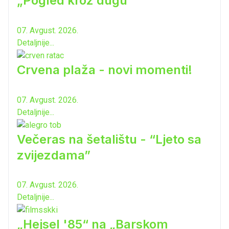
„Pogled kroz dugu“
07. Avgust. 2026.
Detaljnije...
Crvena plaža - novi momenti!
07. Avgust. 2026.
Detaljnije...
Večeras na šetalištu - “Ljeto sa
zvijezdama”
07. Avgust. 2026.
Detaljnije...
„Hejsel '85“ na „Barskom