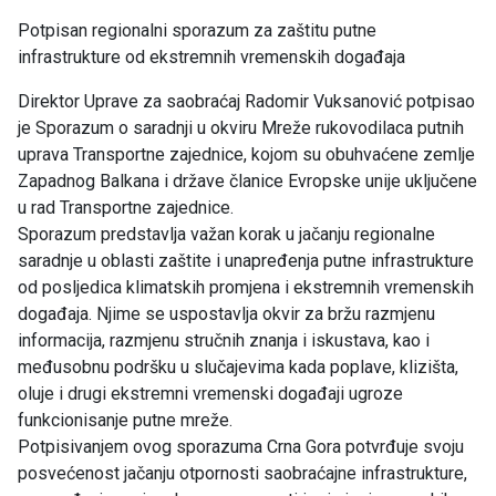
Potpisan regionalni sporazum za zaštitu putne
infrastrukture od ekstremnih vremenskih događaja
Direktor Uprave za saobraćaj Radomir Vuksanović potpisao
je Sporazum o saradnji u okviru Mreže rukovodilaca putnih
uprava Transportne zajednice, kojom su obuhvaćene zemlje
Zapadnog Balkana i države članice Evropske unije uključene
u rad Transportne zajednice.
Sporazum predstavlja važan korak u jačanju regionalne
saradnje u oblasti zaštite i unapređenja putne infrastrukture
od posljedica klimatskih promjena i ekstremnih vremenskih
događaja. Njime se uspostavlja okvir za bržu razmjenu
informacija, razmjenu stručnih znanja i iskustava, kao i
međusobnu podršku u slučajevima kada poplave, klizišta,
oluje i drugi ekstremni vremenski događaji ugroze
funkcionisanje putne mreže.
Potpisivanjem ovog sporazuma Crna Gora potvrđuje svoju
posvećenost jačanju otpornosti saobraćajne infrastrukture,