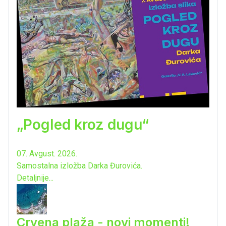
„Pogled kroz dugu“
07. Avgust. 2026.
Samostalna izložba Darka Đurovića.
Detaljnije...
Crvena plaža - novi momenti!