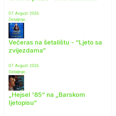
07. Avgust. 2026.
Detaljnije...
Večeras na šetalištu - “Ljeto sa
zvijezdama”
07. Avgust. 2026.
Detaljnije...
„Hejsel '85“ na „Barskom
ljetopisu“