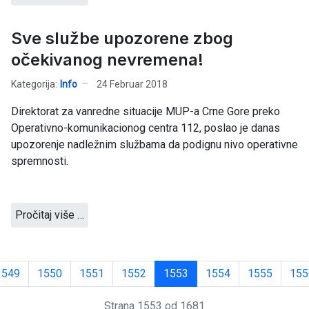
Sve službe upozorene zbog
očekivanog nevremena!
Kategorija:
Info
24 Februar 2018
Direktorat za vanredne situacije MUP-a Crne Gore preko
Operativno-komunikacionog centra 112, poslao je danas
upozorenje nadležnim službama da podignu nivo operativne
spremnosti.
Pročitaj više …
1549
1550
1551
1552
1553
1554
1555
155
Strana 1553 od 1681