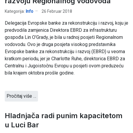
razvoju Regionalnog vodovoda
Kategorija:
Info
26 Februar 2018
Delegacija Evropske banke za rekonstrukciju i razvoj, koju je
predvodila zamjenica Direktora EBRD za infrastrukturu
gospođa Lin O’Grady, je bila u radnoj posjeti Regionalnom
vodovodu. Ovo je druga posjeta visokog predstavnika
Evropske banke za rekonstrukciju i razvoj (EBRD) u veoma
kratkom periodu, jer je Charlotte Ruhe, direktorica EBRD za
Centralnu i Jugoistočnu Evropu u posjeti ovom preduzeću
bila krajem oktobra prošle godine.
Pročitaj više …
Hladnjača radi punim kapacitetom
u Luci Bar