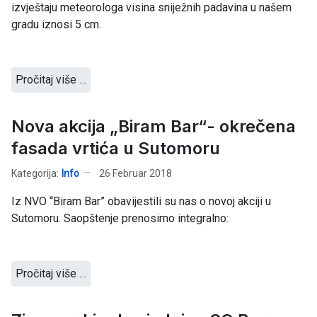
izvještaju meteorologa visina sniježnih padavina u našem
gradu iznosi 5 cm.
Pročitaj više …
Nova akcija „Biram Bar“- okrečena
fasada vrtića u Sutomoru
Kategorija:
Info
26 Februar 2018
Iz NVO “Biram Bar” obavijestili su nas o novoj akciji u
Sutomoru. Saopštenje prenosimo integralno:
Pročitaj više …