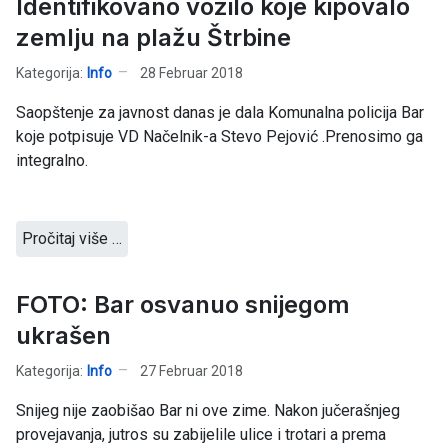
Identifikovano vozilo koje kipovalo
zemlju na plažu Štrbine
Kategorija:
Info
28 Februar 2018
Saopštenje za javnost danas je dala Komunalna policija Bar
koje potpisuje VD Načelnik-a Stevo Pejović .Prenosimo ga
integralno.
Pročitaj više …
FOTO: Bar osvanuo snijegom
ukrašen
Kategorija:
Info
27 Februar 2018
Snijeg nije zaobišao Bar ni ove zime. Nakon jučerašnjeg
provejavanja, jutros su zabijelile ulice i trotari a prema