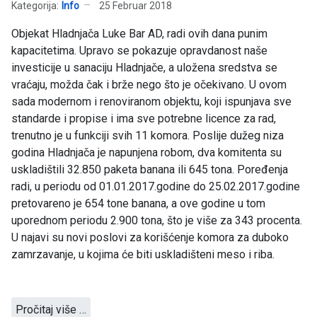
Kategorija:
Info
25 Februar 2018
Objekat Hladnjača Luke Bar AD, radi ovih dana punim
kapacitetima. Upravo se pokazuje opravdanost naše
investicije u sanaciju Hladnjače, a uložena sredstva se
vraćaju, možda čak i brže nego što je očekivano. U ovom
sada modernom i renoviranom objektu, koji ispunjava sve
standarde i propise i ima sve potrebne licence za rad,
trenutno je u funkciji svih 11 komora. Poslije dužeg niza
godina Hladnjača je napunjena robom, dva komitenta su
uskladištili 32.850 paketa banana ili 645 tona. Poređenja
radi, u periodu od 01.01.2017.godine do 25.02.2017.godine
pretovareno je 654 tone banana, a ove godine u tom
uporednom periodu 2.900 tona, što je više za 343 procenta.
U najavi su novi poslovi za korišćenje komora za duboko
zamrzavanje, u kojima će biti uskladišteni meso i riba.
Pročitaj više …