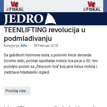
TEENLIFTING revolucija u
podmlađivanju
Kategorija:
Info
28 Februar 2018
Sa gubitkom hormona rasta, u polovini treće decenije
životne dobi, počinje opuštanje mišića lica pa je u 30.-tim
poželjno početi sa „fitnesom lica“ koji jača tonus mišića i
zadržava mladalački izgled.
Pročitaj više …