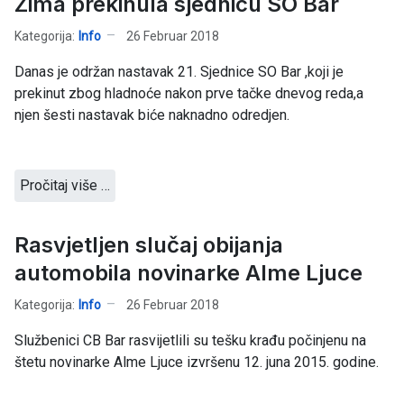
Zima prekinula sjednicu SO Bar
Kategorija:
Info
26 Februar 2018
Danas je održan nastavak 21. Sjednice SO Bar ,koji je
prekinut zbog hladnoće nakon prve tačke dnevog reda,a
njen šesti nastavak biće naknadno odredjen.
Pročitaj više …
Rasvjetljen slučaj obijanja
automobila novinarke Alme Ljuce
Kategorija:
Info
26 Februar 2018
Službenici CB Bar rasvijetlili su tešku krađu počinjenu na
štetu novinarke Alme Ljuce izvršenu 12. juna 2015. godine.