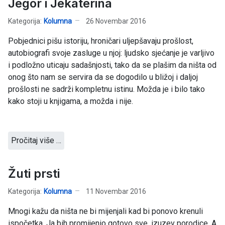
Jegor i Jekaterina
Kategorija:
Kolumna
26 Novembar 2016
Pobjednici pišu istoriju, hroničari uljepšavaju prošlost,
autobiografi svoje zasluge u njoj: ljudsko sjećanje je varljivo
i podložno uticaju sadašnjosti, tako da se plašim da ništa od
onog što nam se servira da se dogodilo u bližoj i daljoj
prošlosti ne sadrži kompletnu istinu. Možda je i bilo tako
kako stoji u knjigama, a možda i nije.
Pročitaj više …
Žuti prsti
Kategorija:
Kolumna
11 Novembar 2016
Mnogi kažu da ništa ne bi mijenjali kad bi ponovo krenuli
ispočetka. Ja bih promijenio gotovo sve, izuzev porodice. A