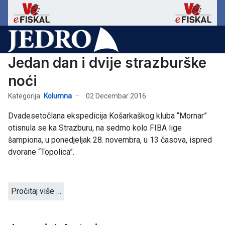
Jedan dan i dvije strazburške
noći
Kategorija:
Kolumna
02 Decembar 2016
Dvadesetočlana ekspedicija Košarkaškog kluba “Mornar”
otisnula se ka Strazburu, na sedmo kolo FIBA lige
šampiona, u ponedjeljak 28. novembra, u 13 časova, ispred
dvorane “Topolica”.
Pročitaj više …