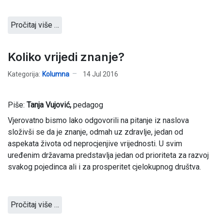
Pročitaj više …
Koliko vrijedi znanje?
Kategorija:
Kolumna
14 Jul 2016
Piše:
Tanja Vujović,
pedagog
Vjerovatno bismo lako odgovorili na pitanje iz naslova
složivši se da je znanje, odmah uz zdravlje, jedan od
aspekata života od neprocjenjive vrijednosti. U svim
uređenim državama predstavlja jedan od prioriteta za razvoj
svakog pojedinca ali i za prosperitet cjelokupnog društva.
Pročitaj više …