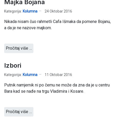
Majka Bojana
Kategorija:
Kolumna
24 Oktobar 2016
Nikada nisam čuo rahmetli Cafa Išmaka da pomene Bojanu,
a da je ne nazove majkom.
Pročitaj više …
Izbori
Kategorija:
Kolumna
11 Oktobar 2016
Putnik namjernik ni po čemu ne može da zna da je u centru
Bara kad se nađe na trgu Vladimira i Kosare.
Pročitaj više …