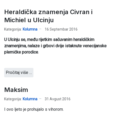
Heraldička znamenja Civran i
Michiel u Ulcinju
Kategorija:
Kolumna
16 Septembar 2016
U Ulcinju se, među rijetkim sačuvanim heraldičkim
znamenjima, nalaze i grbovi dvije istaknute venecijanske
plemićke porodice
.
Pročitaj više …
Maksim
Kategorija:
Kolumna
31 Avgust 2016
I ovo ljeto je prohujalo s vihorom.