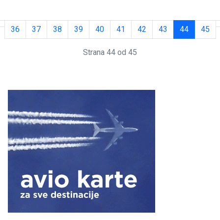
36
37
38
39
40
41
42
43
44
45
Strana 44 od 45