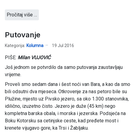
Pročitaj više …
Putovanje
Kategorija:
Kolumna
19 Jul 2016
PIŠE:
Milan VUJOVIĆ
Još jednom se potvrdilo da samo putovanja zaustavljaju
vrijeme.
Proveli smo sedam dana i šest noći van Bara, a kao da smo
bili odsutni dva mjeseca. Otkrovenje za nas petoro bile su
Plužine, mjesto uz Pivsko jezero, sa oko 1.300 stanovnika,
idilično, izuzetno čisto. Jezero je duže (45 km) nego
kompletna barska obala, i morska i jezerska. Podsjeća na
Boku Kotorsku sa cetinjske ceste, kad pređete most i
krenete vijugavo gore, ka Trsi i Žabljaku.