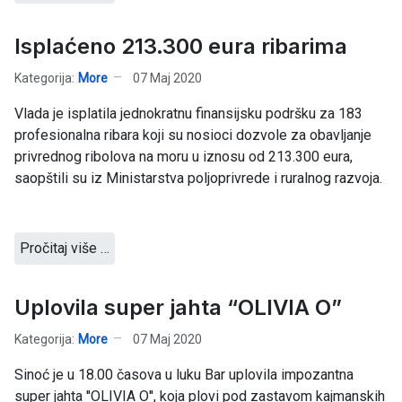
Isplaćeno 213.300 eura ribarima
Kategorija:
More
07 Maj 2020
Vlada je isplatila jednokratnu finansijsku podršku za 183
profesionalna ribara koji su nosioci dozvole za obavljanje
privrednog ribolova na moru u iznosu od 213.300 eura,
saopštili su iz Ministarstva poljoprivrede i ruralnog razvoja.
Pročitaj više …
Uplovila super jahta “OLIVIA O”
Kategorija:
More
07 Maj 2020
Sinoć je u 18.00 časova u luku Bar uplovila impozantna
super jahta ''OLIVIA O'', koja plovi pod zastavom kajmanskih