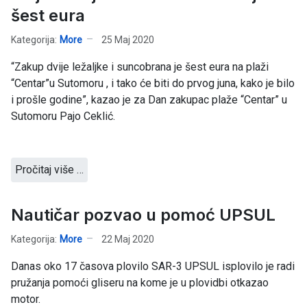
šest eura
Kategorija:
More
25 Maj 2020
“Zakup dvije ležaljke i suncobrana je šest eura na plaži
“Centar”u Sutomoru , i tako će biti do prvog juna, kako je bilo
i prošle godine”, kazao je za Dan zakupac plaže “Centar” u
Sutomoru Pajo Ceklić.
Pročitaj više …
Nautičar pozvao u pomoć UPSUL
Kategorija:
More
22 Maj 2020
Danas oko 17 časova plovilo SAR-3 UPSUL isplovilo je radi
pružanja pomoći gliseru na kome je u plovidbi otkazao
motor.