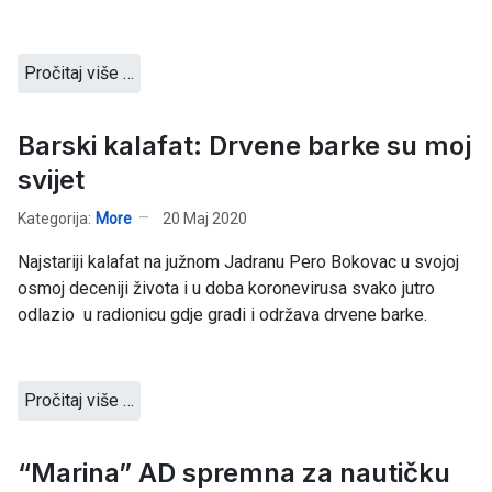
Pročitaj više …
Barski kalafat: Drvene barke su moj
svijet
Kategorija:
More
20 Maj 2020
Najstariji kalafat na južnom Jadranu Pero Bokovac u svojoj
osmoj deceniji života i u doba koronevirusa svako jutro
odlazio u radionicu gdje gradi i održava drvene barke.
Pročitaj više …
“Marina” AD spremna za nautičku