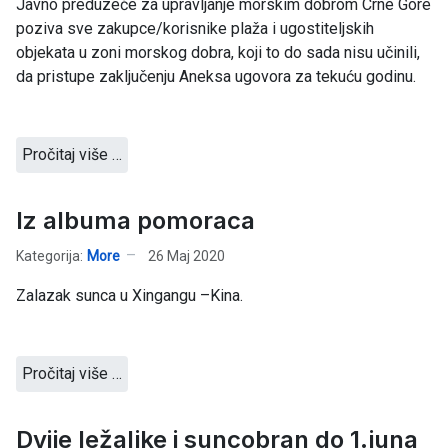
Javno preduzeće za upravljanje morskim dobrom Crne Gore
poziva sve zakupce/korisnike plaža i ugostiteljskih
objekata u zoni morskog dobra, koji to do sada nisu učinili,
da pristupe zaključenju Aneksa ugovora za tekuću godinu.
Pročitaj više …
Iz albuma pomoraca
Kategorija:
More
26 Maj 2020
Zalazak sunca u Xingangu –Kina.
Pročitaj više …
Dvije ležaljke i suncobran do 1.juna