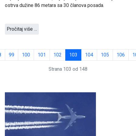
ostrva dužine 86 metara sa 30 članova posada.
Pročitaj više …
8
99
100
101
102
103
104
105
106
1
Strana 103 od 148