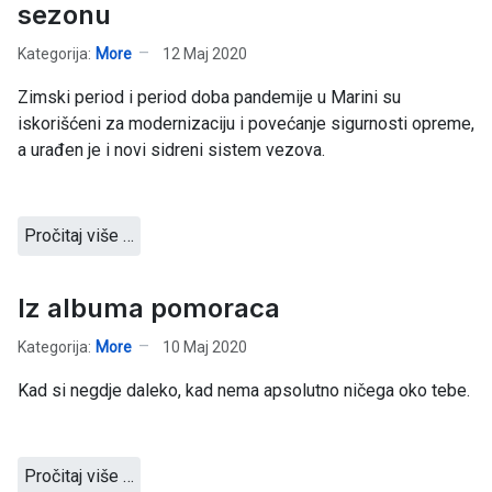
sezonu
Kategorija:
More
12 Maj 2020
Zimski period i period doba pandemije u Marini su
iskorišćeni za modernizaciju i povećanje sigurnosti opreme,
a urađen je i novi sidreni sistem vezova.
Pročitaj više …
Iz albuma pomoraca
Kategorija:
More
10 Maj 2020
Kad si negdje daleko, kad nema apsolutno ničega oko tebe.
Pročitaj više …