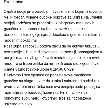
Svete mise...
Cvjetna nedjelja je poseban i svečan dan u kojem započinje
Veliki tjedan, vrijeme duboke priprave za Uskrs. Na Cvjetnu
nedjelju održava se procesija uz blagoslov maslinovih
grančica, kao spomen na Isusov svečani ulazak u
Jeruzalem, kada ga je narod dočekao s granama u rukama i
radosnim poklicima.
Naša župa s radošću poziva djecu da se aktivno uključe u
ovo slavlje – bilo sudjelovanjem u procesiji, pomaganjem u
podjeli maslinovih grančica ili ministriranjem tijekom svete
mise. To je lijepa prilika da najmlađi budu dio zajedništva i
osjete važnost svoje uloge u životu Crkve.
Pozivamo i sve vjernike da ponesu svoje maslinove
grančice na blagoslov te da u miru i sabranosti sudjeluju u
ovom svetom činu. Neka nam ova nedjelja bude poticaj na
razmišljanje o Isusovoj ljubavi i žrtvi, ali i prilika da
obnovimo svoju vjeru i otvorimo srce za nadolazeće
uskrsno otajstvo.