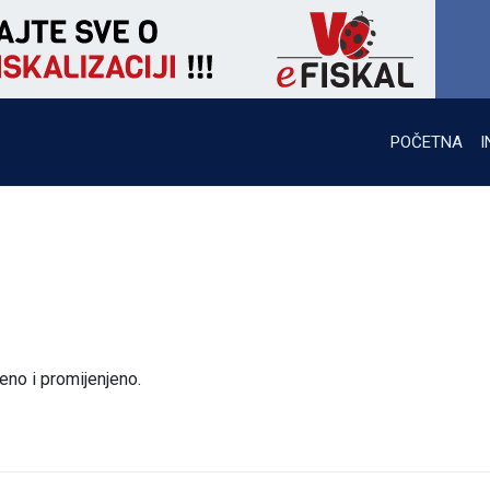
POČETNA
I
eno i promijenjeno.