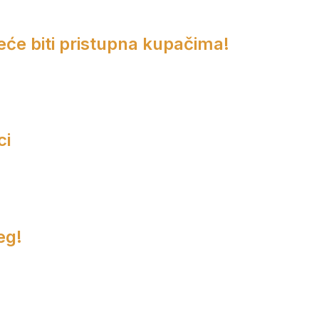
eće biti pristupna kupačima!
ci
eg!