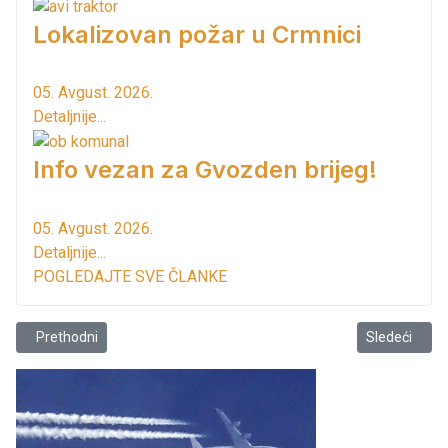
Lokalizovan požar u Crmnici
05. Avgust. 2026.
Detaljnije...
Info vezan za Gvozden brijeg!
05. Avgust. 2026.
Detaljnije...
POGLEDAJTE SVE ČLANKE
Prethodni članak: Opština Bar obnovila niz spomen-obilježja
Sledeći člana
Prethodni
Sledeći