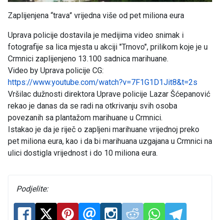
Zaplijenjena “trava” vrijedna više od pet miliona eura
Uprava policije dostavila je medijima video snimak i
fotografije sa lica mjesta u akciji "Trnovo", prilikom koje je u
Crmnici zaplijenjeno 13.100 sadnica marihuane.
Video by Uprava policije CG:
https://www.youtube.com/watch?v=7F1G1D1Jit8&t=2s
Vršilac dužnosti direktora Uprave policije Lazar Šćepanović
rekao je danas da se radi na otkrivanju svih osoba
povezanih sa plantažom marihuane u Crmnici.
Istakao je da je riječ o zapljeni marihuane vrijednoj preko
pet miliona eura, kao i da bi marihuana uzgajana u Crmnici na
ulici dostigla vrijednost i do 10 miliona eura.
Podjelite: