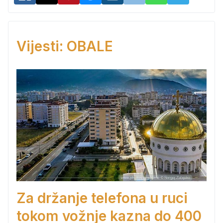
Vijesti: OBALE
Za držanje telefona u ruci
tokom vožnje kazna do 400