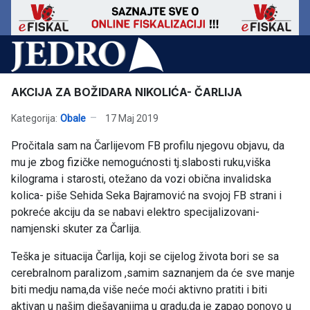
AKCIJA ZA BOŽIDARA NIKOLIĆA- ČARLIJA
Kategorija:
Obale
17 Maj 2019
Pročitala sam na Čarlijevom FB profilu njegovu objavu, da
mu je zbog fizičke nemogućnosti tj.slabosti ruku,viška
kilograma i starosti, otežano da vozi obična invalidska
kolica- piše Sehida Seka Bajramović na svojoj FB strani i
pokreće akciju da se nabavi elektro specijalizovani-
namjenski skuter za Čarlija.
Teška je situacija Čarlija, koji se cijelog života bori se sa
cerebralnom paralizom ,samim saznanjem da će sve manje
biti medju nama,da više neće moći aktivno pratiti i biti
aktivan u našim dješavanjima u gradu,da je zapao ponovo u