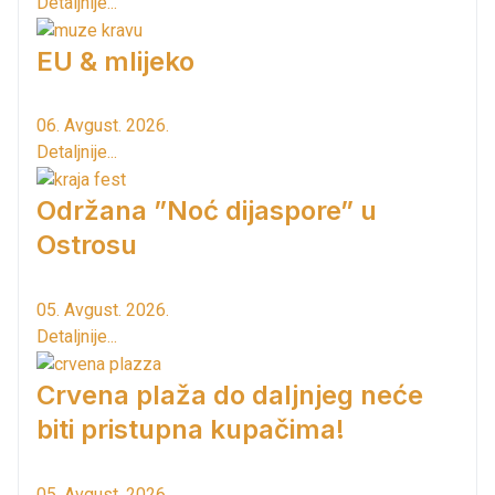
Detaljnije...
EU & mlijeko
06. Avgust. 2026.
Detaljnije...
Održana ”Noć dijaspore” u
Ostrosu
05. Avgust. 2026.
Detaljnije...
Crvena plaža do daljnjeg neće
biti pristupna kupačima!
05. Avgust. 2026.