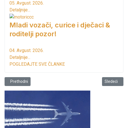
05. Avgust. 2026.
Detaljnije...
Mladi vozači, curice i dječaci &
roditelji pozor!
04. Avgust. 2026.
Detaljnije...
POGLEDAJTE SVE ČLANKE
Prethodni članak: Otvoren novi pet shop u Baru
Sledeći člana
Prethodni
Sledeći