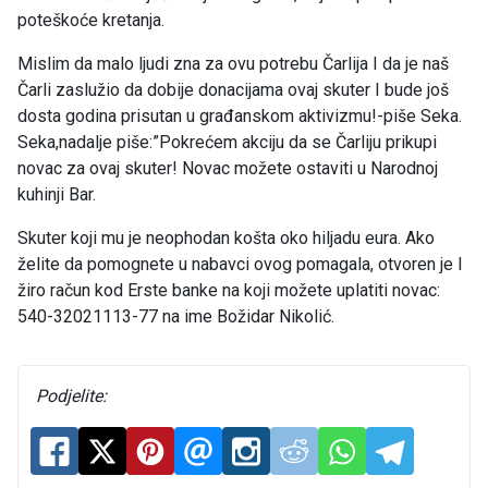
poteškoće kretanja.
Mislim da malo ljudi zna za ovu potrebu Čarlija I da je naš
Čarli zaslužio da dobije donacijama ovaj skuter I bude još
dosta godina prisutan u građanskom aktivizmu!-piše Seka.
Seka,nadalje piše:”Pokrećem akciju da se Čarliju prikupi
novac za ovaj skuter! Novac možete ostaviti u Narodnoj
kuhinji Bar.
Skuter koji mu je neophodan košta oko hiljadu eura. Ako
želite da pomognete u nabavci ovog pomagala, otvoren je I
žiro račun kod Erste banke na koji možete uplatiti novac:
540-32021113-77 na ime Božidar Nikolić.
Podjelite: