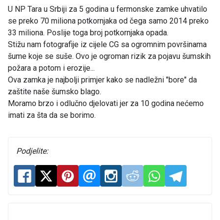
U NP Tara u Srbiji za 5 godina u fermonske zamke uhvatilo
se preko 70 miliona potkornjaka od čega samo 2014 preko
33 miliona. Poslije toga broj potkornjaka opada.
Stižu nam fotografije iz cijele CG sa ogromnim površinama
šume koje se suše. Ovo je ogroman rizik za pojavu šumskih
požara a potom i erozije...
Ova zamka je najbolji primjer kako se nadležni "bore" da
zaštite naše šumsko blago.
Moramo brzo i odlučno djelovati jer za 10 godina nećemo
imati za šta da se borimo.
Podjelite: