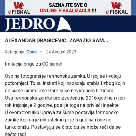
ALEXANDAR DRAGIĆEVIĆ: ZAPAZIO SAM...
Kategorija:
Obale
24 Avgust 2023
Imitacija brige za CG šume!
Ovo na fotografiji je fermonska zamka. U njoj se hvataju
potkornjaci. To su insketi koji napadaju stabla i zbog kojih
se šume širom Crne Gore suše neviđenom brzinom.
Ova fermonska zamka proizvedena je 2016 godine i njen
rok trajanja je 2 godine, poslije toga ne privlači insekte.
U ovom trenutku Uprava za šume postavlja fermonske
zamke kojima je rok istekao prije 5 godina i one ne
funkcionišu. Postavljaju se čisto da se može reći da se
nešto radi.