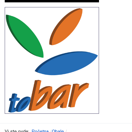
Vi ste ovde:
Početna
Obale