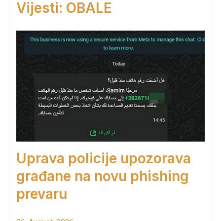
Vijesti: OBALE
Uprava policije upozorava
građane na novu phishing
prevaru