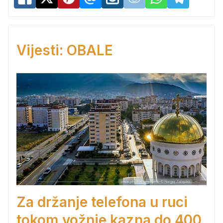
Vijesti: OBALE
Za držanje telefona u ruci
tokom vožnje kazna do 400