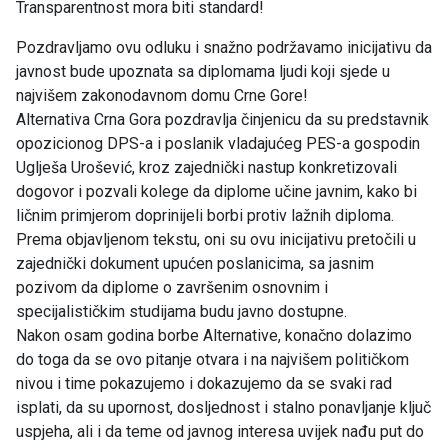
Transparentnost mora biti standard!
Pozdravljamo ovu odluku i snažno podržavamo inicijativu da
javnost bude upoznata sa diplomama ljudi koji sjede u
najvišem zakonodavnom domu Crne Gore!
Alternativa Crna Gora pozdravlja činjenicu da su predstavnik
opozicionog DPS-a i poslanik vladajućeg PES-a gospodin
Uglješa Urošević, kroz zajednički nastup konkretizovali
dogovor i pozvali kolege da diplome učine javnim, kako bi
ličnim primjerom doprinijeli borbi protiv lažnih diploma.
Prema objavljenom tekstu, oni su ovu inicijativu pretočili u
zajednički dokument upućen poslanicima, sa jasnim
pozivom da diplome o završenim osnovnim i
specijalističkim studijama budu javno dostupne.
Nakon osam godina borbe Alternative, konačno dolazimo
do toga da se ovo pitanje otvara i na najvišem političkom
nivou i time pokazujemo i dokazujemo da se svaki rad
isplati, da su upornost, dosljednost i stalno ponavljanje ključ
uspjeha, ali i da teme od javnog interesa uvijek nađu put do