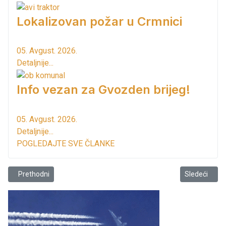
Lokalizovan požar u Crmnici
05. Avgust. 2026.
Detaljnije...
Info vezan za Gvozden brijeg!
05. Avgust. 2026.
Detaljnije...
POGLEDAJTE SVE ČLANKE
Prethodni članak: Možda niste obavješteni a trebalo bi da znate!
Sledeći član
Prethodni
Sledeći