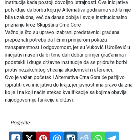
institucija kada postoji dovoljno istrajnosti. Ova inicijativa
potvrđuje da borba koju je Alternativa godinama vodila nije
bila uzaludna, već da danas dobija i svoje institucionalno
priznanje kroz Skupštinu Crne Gore
Važno je što su upravo izabrani predstavnici građana
prepoznali potrebu da ličnim primjerom pokažu
transparentnost i odgovornost, jer su Vuković i Urošević u
inicijativi naveli da bi time dali dobar primjer građanima i
podstakli i druge državne institucije da se pridruže borbi
protiv nezakonitog sticanja akademskih referenci.
Ovo je važan početak i Alternativa Crna Gora će pažljivo
ispratiti ovu inicijativu do kraja, jer javnost ima pravo da zna
ko je i na koji način stekao kvalifikacije sa kojima obavlja
najodgovornije funkcije u državi.
Podjelite: