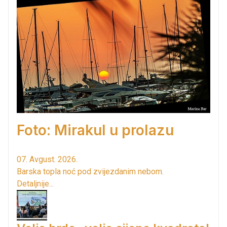
Foto: Mirakul u prolazu
07. Avgust. 2026.
Barska topla noć pod zvijezdanim nebom.
Detaljnije...