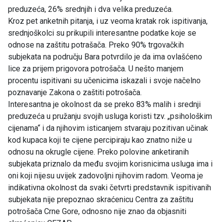
preduzeća, 26% srednjih i dva velika preduzeća.
Kroz pet anketnih pitanja, i uz veoma kratak rok ispitivanja,
srednjoškolci su prikupili interesantne podatke koje se
odnose na zaštitu potrašača. Preko 90% trgovačkih
subjekata na području Bara potvrdilo je da ima ovlašćeno
lice za prijem prigovora potrošača. U nešto manjem
procentu ispitivani su učenicima iskazali i svoje načelno
poznavanje Zakona o zaštiti potrošača.
Interesantna je okolnost da se preko 83% malih i srednji
preduzeća u pružanju svojih usluga koristi tzv. „psihološkim
cijenama“ i da njihovim isticanjem stvaraju pozitivan učinak
kod kupaca koji te cijene percipiraju kao znatno niže u
odnosu na okrugle cijene. Preko polovine anketiranih
subjekata priznalo da među svojim korisnicima usluga ima i
oni koji nijesu uvijek zadovoljni njihovim radom. Veoma je
indikativna okolnost da svaki četvrti predstavnik ispitivanih
subjekata nije prepoznao skraćenicu Centra za zaštitu
potrošača Crne Gore, odnosno nije znao da objasniti