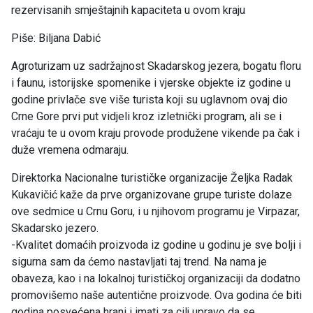
rezervisanih smještajnih kapaciteta u ovom kraju
Piše: Biljana Dabić
Agroturizam uz sadržajnost Skadarskog jezera, bogatu floru
i faunu, istorijske spomenike i vjerske objekte iz godine u
godine privlače sve više turista koji su uglavnom ovaj dio
Crne Gore prvi put vidjeli kroz izletnički program, ali se i
vraćaju te u ovom kraju provode produžene vikende pa čak i
duže vremena odmaraju.
Direktorka Nacionalne turističke organizacije Željka Radak
Kukavičić kaže da prve organizovane grupe turiste dolaze
ove sedmice u Crnu Goru, i u njihovom programu je Virpazar,
Skadarsko jezero.
-Kvalitet domaćih proizvoda iz godine u godinu je sve bolji i
sigurna sam da ćemo nastavljati taj trend. Na nama je
obaveza, kao i na lokalnoj turističkoj organizaciji da dodatno
promovišemo naše autentične proizvode. Ova godina će biti
godina posvećena hrani i imati za cilj upravo da se