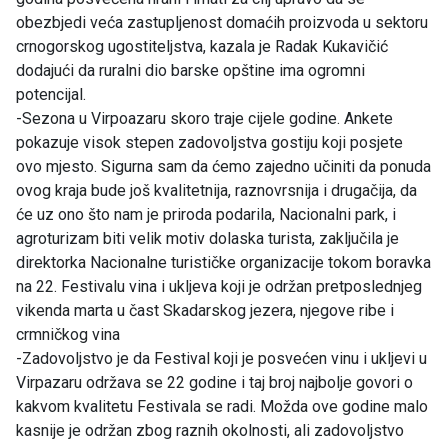
obezbjedi veća zastupljenost domaćih proizvoda u sektoru
crnogorskog ugostiteljstva, kazala je Radak Kukavičić
dodajući da ruralni dio barske opštine ima ogromni
potencijal.
-Sezona u Virpoazaru skoro traje cijele godine. Ankete
pokazuje visok stepen zadovoljstva gostiju koji posjete
ovo mjesto. Sigurna sam da ćemo zajedno učiniti da ponuda
ovog kraja bude još kvalitetnija, raznovrsnija i drugačija, da
će uz ono što nam je priroda podarila, Nacionalni park, i
agroturizam biti velik motiv dolaska turista, zaključila je
direktorka Nacionalne turističke organizacije tokom boravka
na 22. Festivalu vina i ukljeva koji je održan pretposlednjeg
vikenda marta u čast Skadarskog jezera, njegove ribe i
crmničkog vina
-Zadovoljstvo je da Festival koji je posvećen vinu i ukljevi u
Virpazaru održava se 22 godine i taj broj najbolje govori o
kakvom kvalitetu Festivala se radi. Možda ove godine malo
kasnije je održan zbog raznih okolnosti, ali zadovoljstvo