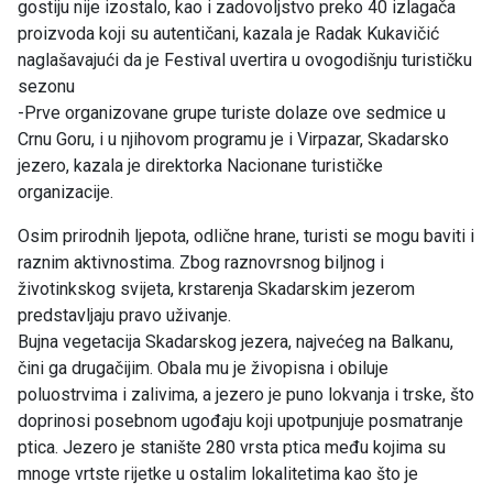
gostiju nije izostalo, kao i zadovoljstvo preko 40 izlagača
proizvoda koji su autentičani, kazala je Radak Kukavičić
naglašavajući da je Festival uvertira u ovogodišnju turističku
sezonu
-Prve organizovane grupe turiste dolaze ove sedmice u
Crnu Goru, i u njihovom programu je i Virpazar, Skadarsko
jezero, kazala je direktorka Nacionane turističke
organizacije.
Osim prirodnih ljepota, odlične hrane, turisti se mogu baviti i
raznim aktivnostima. Zbog raznovrsnog biljnog i
životinkskog svijeta, krstarenja Skadarskim jezerom
predstavljaju pravo uživanje.
Bujna vegetacija Skadarskog jezera, najvećeg na Balkanu,
čini ga drugačijim. Obala mu je živopisna i obiluje
poluostrvima i zalivima, a jezero je puno lokvanja i trske, što
doprinosi posebnom ugođaju koji upotpunjuje posmatranje
ptica. Jezero je stanište 280 vrsta ptica među kojima su
mnoge vrtste rijetke u ostalim lokalitetima kao što je