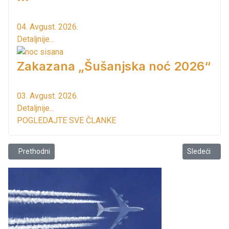
04. Avgust. 2026.
Detaljnije...
Zakazana „Šušanjska noć 2026“
03. Avgust. 2026.
Detaljnije...
POGLEDAJTE SVE ČLANKE
Prethodni članak: Prinudne mjere za neplatiše
Sledeći člana
Prethodni
Sledeći