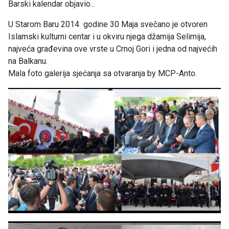
Barski kalendar objavio...
U Starom Baru 2014 godine 30 Maja svečano je otvoren
Islamski kulturni centar i u okviru njega džamija Selimija,
najveća građevina ove vrste u Crnoj Gori i jedna od najvećih
na Balkanu.
Mala foto galerija sjećanja sa otvaranja by MCP-Anto.