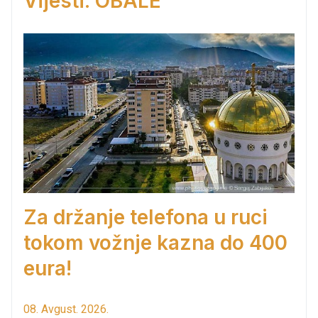
Vijesti: OBALE
Za držanje telefona u ruci
tokom vožnje kazna do 400
eura!
08. Avgust. 2026.