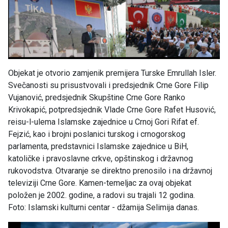
Objekat je otvorio zamjenik premijera Turske Emrullah Isler.
Svečanosti su prisustvovali i predsjednik Crne Gore Filip
Vujanović, predsjednik Skupštine Crne Gore Ranko
Krivokapić, potpredsjednik Vlade Crne Gore Rafet Husović,
reisu-l-ulema Islamske zajednice u Crnoj Gori Rifat ef.
Fejzić, kao i brojni poslanici turskog i crnogorskog
parlamenta, predstavnici Islamske zajednice u BiH,
katoličke i pravoslavne crkve, opštinskog i državnog
rukovodstva. Otvaranje se direktno prenosilo i na državnoj
televiziji Crne Gore. Kamen-temeljac za ovaj objekat
položen je 2002. godine, a radovi su trajali 12 godina.
Foto: Islamski kulturni centar - džamija Selimija danas.