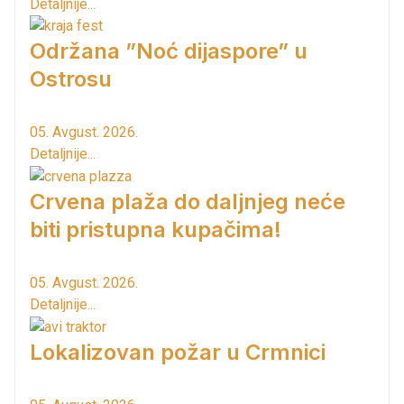
Detaljnije...
Održana ”Noć dijaspore” u
Ostrosu
05. Avgust. 2026.
Detaljnije...
Crvena plaža do daljnjeg neće
biti pristupna kupačima!
05. Avgust. 2026.
Detaljnije...
Lokalizovan požar u Crmnici