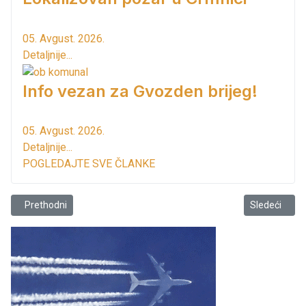
05. Avgust. 2026.
Detaljnije...
Info vezan za Gvozden brijeg!
05. Avgust. 2026.
Detaljnije...
POGLEDAJTE SVE ČLANKE
Prethodni članak: Ko to ruži našu lijepu Crmnicu?
Sledeći člana
Prethodni
Sledeći