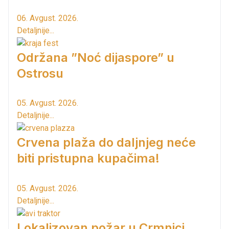
06. Avgust. 2026.
Detaljnije...
Održana ”Noć dijaspore” u
Ostrosu
05. Avgust. 2026.
Detaljnije...
Crvena plaža do daljnjeg neće
biti pristupna kupačima!
05. Avgust. 2026.
Detaljnije...
Lokalizovan požar u Crmnici