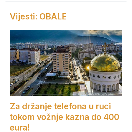
Vijesti: OBALE
Za držanje telefona u ruci
tokom vožnje kazna do 400
eura!