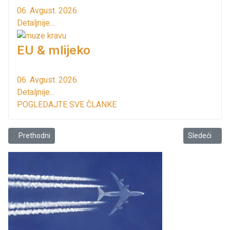
06. Avgust. 2026.
Detaljnije...
EU & mlijeko
06. Avgust. 2026.
Detaljnije...
POGLEDAJTE SVE ČLANKE
Prethodni članak: Alexandar Dragićević: Jutros na terenu
Sledeći člana
Prethodni
Sledeći