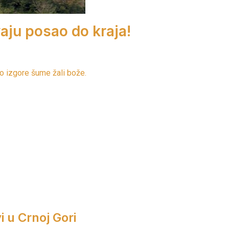
aju posao do kraja!
iko izgore šume žali bože.
i u Crnoj Gori