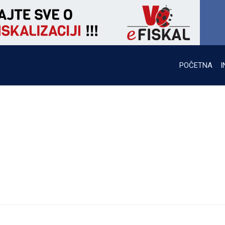
POČETNA
I