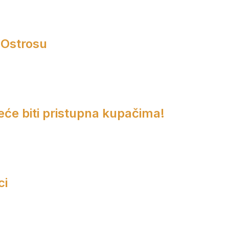
 Ostrosu
eće biti pristupna kupačima!
ci