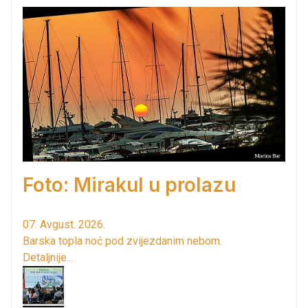
Foto: Mirakul u prolazu
07. Avgust. 2026.
Barska topla noć pod zvijezdanim nebom.
Detaljnije...