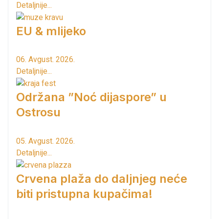
Detaljnije...
EU & mlijeko
06. Avgust. 2026.
Detaljnije...
Održana ”Noć dijaspore” u
Ostrosu
05. Avgust. 2026.
Detaljnije...
Crvena plaža do daljnjeg neće
biti pristupna kupačima!