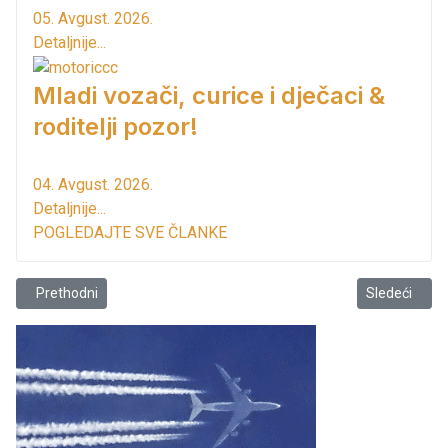
05. Avgust. 2026.
Detaljnije...
Mladi vozači, curice i dječaci &
roditelji pozor!
04. Avgust. 2026.
Detaljnije...
POGLEDAJTE SVE ČLANKE
Prethodni članak: Stalne provjere vode na izvorištu Bolje sestre
Sledeći član
Prethodni
Sledeći