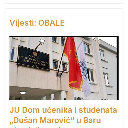
Vijesti: OBALE
JU Dom učenika i studenata
„Dušan Marović“ u Baru