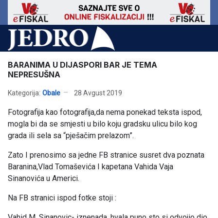
BARANIMA U DIJASPORI BAR JE TEMA
NEPRESUŠNA
Kategorija:
Obale
28 Avgust 2019
Fotografija kao fotografija,da nema ponekad teksta ispod,
mogla bi da se smjesti u bilo koju gradsku ulicu bilo kog
grada ili sela sa “pješačim prelazom”.
Zato I prenosimo sa jedne FB stranice susret dva poznata
Baranina,Vlad Tomaševića I kapetana Vahida Vaja
Sinanovića u Americi.
Na FB stranici ispod fotke stoji :
Vahid M. Sinanovic- iznenada, hvala puno sto si odvojio dio