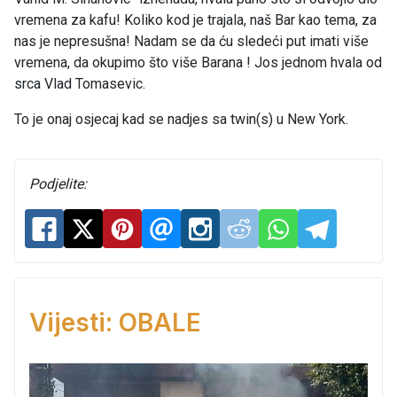
vremena za kafu! Koliko kod je trajala, naš Bar kao tema, za
nas je nepresušna! Nadam se da ću sledeći put imati više
vremena, da okupimo što više Barana ! Jos jednom hvala od
srca Vlad Tomasevic.
To je onaj osjecaj kad se nadjes sa twin(s) u New York.
Podjelite:
Vijesti: OBALE