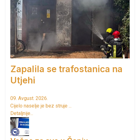
Zapalila se trafostanica na
Utjehi
09. Avgust. 2026.
Cijelo naselje je bez struje ...
Detaljnije...