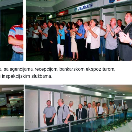
ra, sa agencijama, recepcijom, bankarskom ekspoziturom,
i inspekcijskim službama.