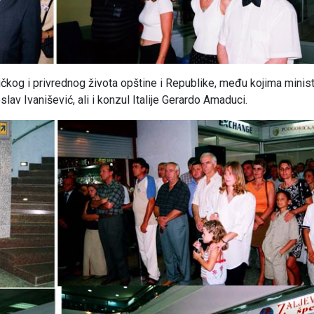
tičkog i privrednog života opštine i Republike, među kojima minist
lav Ivanišević, ali i konzul Italije Gerardo Amaduci.