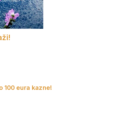
ži!
do 100 eura kazne!