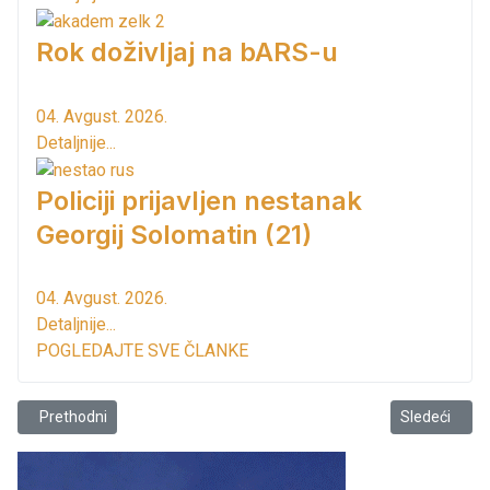
Rok doživljaj na bARS-u
04. Avgust. 2026.
Detaljnije...
Policiji prijavljen nestanak
Georgij Solomatin (21)
04. Avgust. 2026.
Detaljnije...
POGLEDAJTE SVE ČLANKE
Prethodni članak: Virpazar- hit destinacija na Skadarskom jezeru
Sledeći člana
Prethodni
Sledeći