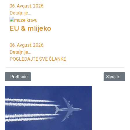
06. Avgust. 2026.
Detaljnije...
EU & mlijeko
06. Avgust. 2026.
Detaljnije...
POGLEDAJTE SVE ČLANKE
Prethodni članak: Barani, doktori na Manhattan-u
Sledeći člana
Prethodni
Sledeći