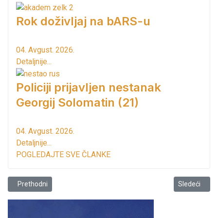
Rok doživljaj na bARS-u
04. Avgust. 2026.
Detaljnije...
Policiji prijavljen nestanak
Georgij Solomatin (21)
04. Avgust. 2026.
Detaljnije...
POGLEDAJTE SVE ČLANKE
Prethodni članak: Iz Kuće maslina...
Sledeći člana
Prethodni
Sledeći