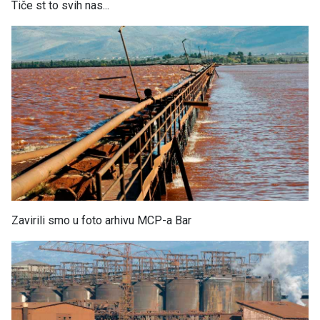
Tiče st to svih nas...
Zavirili smo u foto arhivu MCP-a Bar