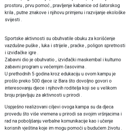
prostoru , prvu pomoć , pravljenje kabanice od šatorskog
krila , putne znakove i njihovu primjenu i razvijanje ekološke
svijesti .
Sportske aktivnosti su obuhvatile obuku za korišćenje
vazdušne puške , luka i strijele , praćke , poligon spretnosti
i izviđačke igre .
Zabavni dio je obuhvatio , izviđački maskembal i kulturno
zabavni program u večernjim časovima .
U prethodnih 5 godina kroz edukaciju u ovom kampu je
prošlo preko 500 djece iz Bara što dovoljno govori o
interesovanju djece i njihovih roditelja koji se u velikom
broju prijavljuju za aktivnosti u prirodi .
Uspješno realizovani ciljevi ovoga kampa su da djeca
provedu što više vremena u prirodi sa svojim vršnjacima i
rad na poboljšanju verbalne komunikacije kao i učenje
korisnih vještina koje im mogu pomoći u budućem životu .