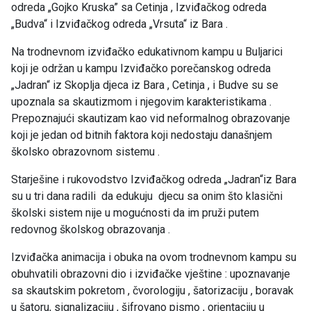
odreda „Gojko Kruska” sa Cetinja , Izviđačkog odreda
„Budva“ i Izviđačkog odreda „Vrsuta“ iz Bara .
Na trodnevnom izviđačko edukativnom kampu u Buljarici
koji je održan u kampu Izviđačko porečanskog odreda
„Jadran“ iz Skoplja djeca iz Bara , Cetinja , i Budve su se
upoznala sa skautizmom i njegovim karakteristikama .
Prepoznajući skautizam kao vid neformalnog obrazovanje
koji je jedan od bitnih faktora koji nedostaju današnjem
školsko obrazovnom sistemu .
Starješine i rukovodstvo Izviđačkog odreda „Jadran“iz Bara
su u tri dana radili da edukuju djecu sa onim što klasični
školski sistem nije u mogućnosti da im pruži putem
redovnog školskog obrazovanja .
Izviđačka animacija i obuka na ovom trodnevnom kampu su
obuhvatili obrazovni dio i izviđačke vještine : upoznavanje
sa skautskim pokretom , čvorologiju , šatorizaciju , boravak
u šatoru, signalizaciju , šifrovano pismo , orjentaciju u