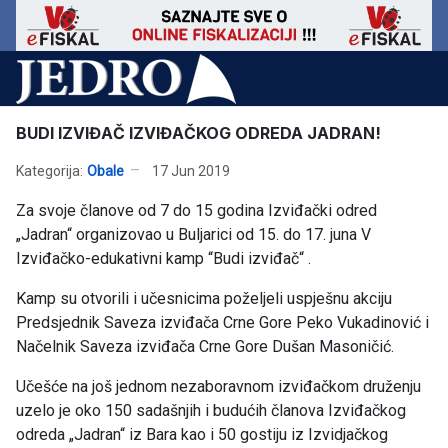
BUDI IZVIĐAČ IZVIĐAČKOG ODREDA JADRAN!
Kategorija:
Obale
17 Jun 2019
Za svoje članove od 7 do 15 godina Izviđački odred
„Jadran“ organizovao u Buljarici od 15. do 17. juna V
Izviđačko-edukativni kamp “Budi izviđač“ .
Kamp su otvorili i učesnicima poželjeli uspješnu akciju
Predsjednik Saveza izviđača Crne Gore Peko Vukadinović i
Načelnik Saveza izviđača Crne Gore Dušan Masoničić.
Učešće na još jednom nezaboravnom izviđačkom druženju
uzelo je oko 150 sadašnjih i budućih članova Izviđačkog
odreda „Jadran“ iz Bara kao i 50 gostiju iz Izvidjačkog