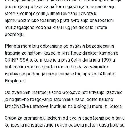
podmorja u potrazi za naftom i gasom,a to je nanošenje
štete životnoj okolini,klimatu,okeanu i života u
njemu.Seizmičko testiranje prati svrdlanje dna,toksični
mulj,zagadjene vode,na kraju i ugljen dioksid i šteta
podmorju.
Planeta mora biti odbranjena od ovakvih bezosječajnih
traganja za naftom-kazao je Kris Rouz direktor kampanje
GRINPISSA tokom koje je u prva četiri dana jula 1997 u
britanskim vodam ometan rad tri broda za seimičko
ispitivanje podmorja medju nima je bio upravo i Atlantik
Eksplorer.
Od zvaničnih institucija Crne Gore,ovo istraživanje izazvalo
je negativno reagovanje stručnjaka naše jedine naučno
istraživačke ustanove Instituta za biologiju mora iz Kotora.
Grupa za promjene,u jednom od svojih saopštenja po pitanju
koncesija na istraživanje i eksploataciju nafte i gasa koje su