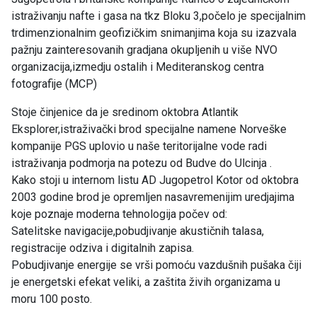
istraživanju nafte i gasa na tkz Bloku 3,počelo je specijalnim
trdimenzionalnim geofizičkim snimanjima koja su izazvala
pažnju zainteresovanih gradjana okupljenih u više NVO
organizacija,izmedju ostalih i Mediteranskog centra
fotografije (MCP)
Stoje činjenice da je sredinom oktobra Atlantik
Eksplorer,istraživački brod specijalne namene Norveške
kompanije PGS uplovio u naše teritorijalne vode radi
istraživanja podmorja na potezu od Budve do Ulcinja .
Kako stoji u internom listu AD Jugopetrol Kotor od oktobra
2003 godine brod je opremljen nasavremenijim uredjajima
koje poznaje moderna tehnologija počev od:
Satelitske navigacije,pobudjivanje akustičnih talasa,
registracije odziva i digitalnih zapisa.
Pobudjivanje energije se vrši pomoću vazdušnih pušaka čiji
je energetski efekat veliki, a zaštita živih organizama u
moru 100 posto.