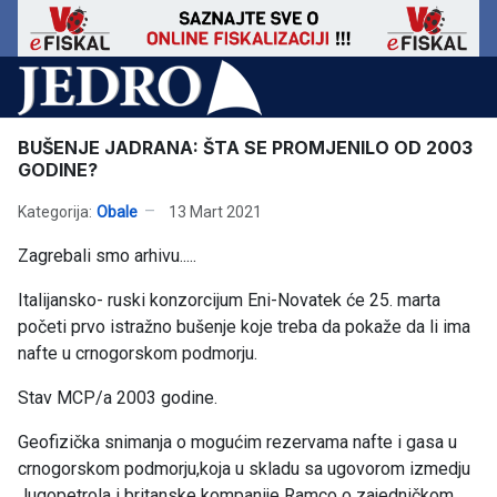
BUŠENJE JADRANA: ŠTA SE PROMJENILO OD 2003
GODINE?
Kategorija:
Obale
13 Mart 2021
Zagrebali smo arhivu.....
Italijansko- ruski konzorcijum Eni-Novatek će 25. marta
početi prvo istražno bušenje koje treba da pokaže da li ima
nafte u crnogorskom podmorju.
Stav MCP/a 2003 godine.
Geofizička snimanja o mogućim rezervama nafte i gasa u
crnogorskom podmorju,koja u skladu sa ugovorom izmedju
Jugopetrola i britanske kompanije Ramco o zajedničkom