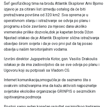
Šef geofizičkog tima na brodu Atlantik Eksplorer Arni Bjorno
izjavio je za citirani list izmedju ostalog da će biti
pretraživana površina od 320 km2 .Sva oprema je u
operativnom stanju i istraživanje se odvija po planu i
programu a biće završeno za mjesec dana ukoliko
vremenske prilike dozvole,dok je kapetan broda Džon
Njastad istakao da je Atlantik Eksplorer slična istraživanja
obavljao širom svijeta i da je ovo prvi put da taj posao
obavlja u našim teroitorijalnim vodama.
Izvršni direktor Jugopetrola Kotor, gsn. Vasilis Drakoulis
istakao je da ima zadovoljstvo da se sve odvija po planu i
Ugovoru koji su potpisali sa Vladom CG.
Internet komunikacija,omogućila je da saznamo šta o
ovakvim istraživanjima ima da kažu aktivisti najpoznatije
svijetske ekološke organizacije GRINPIS o seizmičkim
ispitivanjima podmorja
Postoji samo jedan konačan rezultat seizmičkog tretiranja