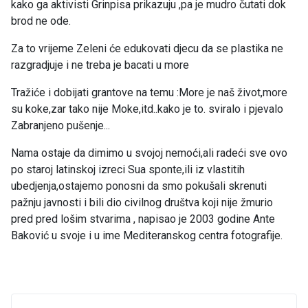
kako ga aktivisti Grinpisa prikazuju ,pa je mudro čutati dok
brod ne ode.
Za to vrijeme Zeleni će edukovati djecu da se plastika ne
razgradjuje i ne treba je bacati u more
Tražiće i dobijati grantove na temu :More je naš život,more
su koke,zar tako nije Moke,itd..kako je to. sviralo i pjevalo
Zabranjeno pušenje...
Nama ostaje da dimimo u svojoj nemoći,ali radeći sve ovo
po staroj latinskoj izreci Sua sponte,ili iz vlastitih
ubedjenja,ostajemo ponosni da smo pokušali skrenuti
pažnju javnosti i bili dio civilnog društva koji nije žmurio
pred pred lošim stvarima , napisao je 2003 godine Ante
Baković u svoje i u ime Mediteranskog centra fotografije.