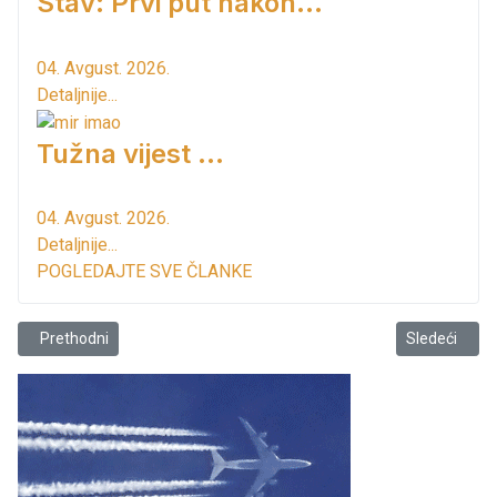
Stav: Prvi put nakon…
04. Avgust. 2026.
Detaljnije...
Tužna vijest ...
04. Avgust. 2026.
Detaljnije...
POGLEDAJTE SVE ČLANKE
Prethodni članak: JPMD: Smjene izvršene u tri dana!
Sledeći člana
Prethodni
Sledeći