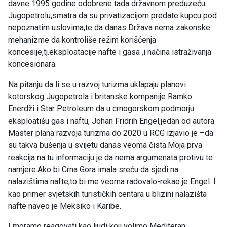
davne 1995 godine odobrene tada državnom preduzeću
Jugopetrolu,smatra da su privatizacijom predate kupcu pod
nepoznatim uslovima,te da danas Država nema zakonske
mehanizme da kontroliše režim korišćenja
koncesije,tj.eksploatacije nafte i gasa ,i načina istraživanja
koncesionara.
Na pitanju da li se u razvoj turizma uklapaju planovi
kotorskog Jugopetrola i britanske kompanije Ramko
Enerdži i Star Petroleum da u crnogorskom podmorju
eksploatišu gas i naftu, Johan Fridrih Engel,jedan od autora
Master plana razvoja turizma do 2020 u RCG izjavio je –da
su takva bušenja u svijetu danas veoma čista.Moja prva
reakcija na tu informaciju je da nema argumenata protivu te
namjere.Ako bi Crna Gora imala sreću da sjedi na
nalazištima nafte,to bi me veoma radovalo-rekao je Engel. I
kao primer svjetskih turističkih centara u blizini nalazišta
nafte naveo je Meksiko i Karibe.
I moramo reagovati kao ljudi koji volimo Mediteran.