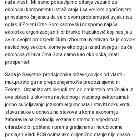
naše vlasti .Mi samo postavljamo pitanje vezano za
ekološku komponentu istraživanja i sa velikim ogorčenjem
prihvatamo činjenicu da se o ovom problemu još uvjek nisu
oglasili Zeleni Crne Gore,kadrovski nesporno najača
ekološka organizacija,niti dr.Branko Hajduković koji nas je u
svim svojim predsjedničkim izborima uvjeravao da je čovjek
nevladinog sektora ,kome je ekologija iznad svijega i da će
ekološka država Crna Gora samo kao ekološka, imati
prosperitet.
Sada je Savjetnik predsjednika države,čovjek od vlasti i
muk,prosto ga ne prepoznajemo.Ne prepoznajemo ni
Zelene . Organizovati okrugli sto od eminetnih stručnjaka iz
ove oblasti u okvirima nevladinog i vladinog sektora,imati
jedno sučeljavanje jezikom argumenata i staviti neku vrstu
stava nauke u odnosu na stavove u kome ekonomija
zaboravlja na ekologiju vezana sistemom vrijednosti
cifara,bilo bi pošteno i prema gradjanima i naručiocima
posla,a i Vladi RCG osima ako činjenično stanje nije onako