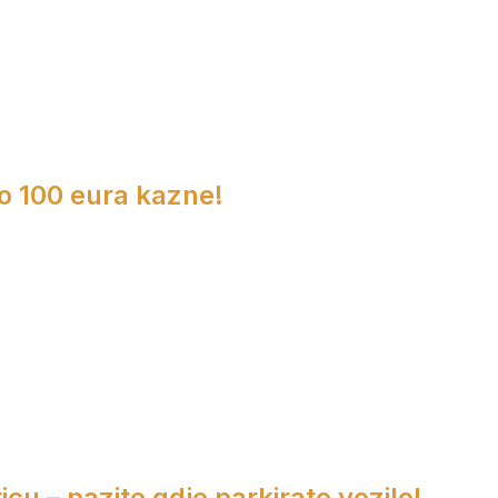
do 100 eura kazne!
cu – pazite gdje parkirate vozilo!