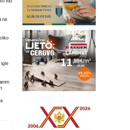
sti idu
a na
oliko
 igle
janim
k?
la