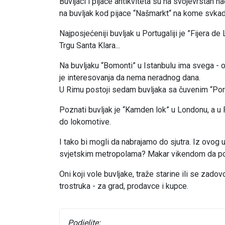
Buvljaci i pijace antikviteta su na svojevrstan n
na buvljak kod pijace “Našmarkt“ na kome svka
Najposjećeniji buvljak u Portugaliji je ”Fijera de
Trgu Santa Klara...
Na buvljaku “Bomonti” u Istanbulu ima svega - 
je interesovanja da nema neradnog dana.
U Rimu postoji sedam buvljaka sa čuvenim “Port
Poznati buvljak je “Kamden lok” u Londonu, a u 
do lokomotive.
I tako bi mogli da nabrajamo do sjutra. Iz ovog 
svjetskim metropolama? Makar vikendom da ponov
Oni koji vole buvljake, traže starine ili se zado
trostruka - za grad, prodavce i kupce.
Podjelite: