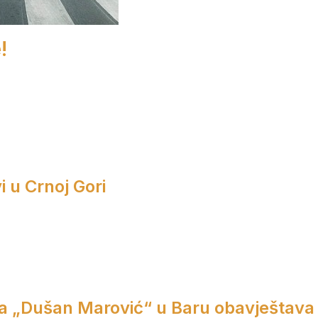
!
i u Crnoj Gori
a „Dušan Marović“ u Baru obavještava