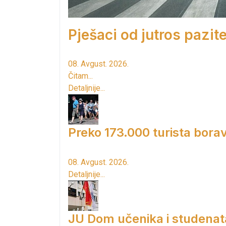
Pješaci od jutros pazite
08. Avgust. 2026.
Čitam...
Detaljnije...
Preko 173.000 turista borav
08. Avgust. 2026.
Detaljnije...
JU Dom učenika i studenat