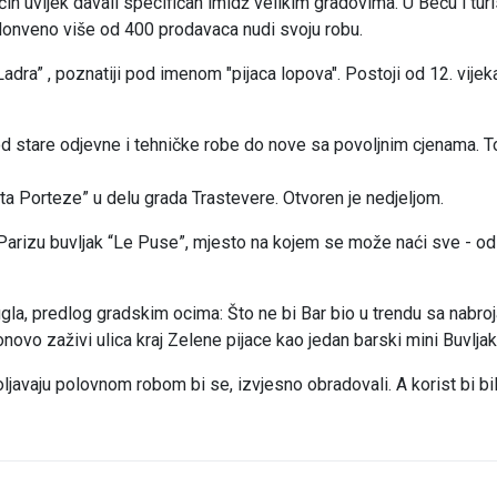
ačin uvijek davali specifičan imidž velikim gradovima. U Beču i turi
donveno više od 400 prodavaca nudi svoju robu.
 Ladra” , poznatiji pod imenom "pijaca lopova". Postoji od 12. vijek
od stare odjevne i tehničke robe do nove sa povoljnim cjenama. T
a Porteze” u delu grada Trastevere. Otvoren je nedjeljom.
Parizu buvljak “Le Puse”, mjesto na kojem se može naći sve - od
ugla, predlog gradskim ocima: Što ne bi Bar bio u trendu sa nabro
o zaživi ulica kraj Zelene pijace kao jedan barski mini Buvlja
voljavaju polovnom robom bi se, izvjesno obradovali. A korist bi bi