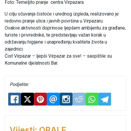
Foto: Temeljito pranje centra Virpazara
U cilju očuvanja čistoće i urednog izgleda, realizovano je
redovno pranje ulica i javnih površina u Virpazaru.
Ovakve aktivnosti doprinose ljepšem ambijentu za građane,
turiste i privrednike, te predstavljaju važan korak u
održavanju higijene i unapređenju kvaliteta života u
zajednici.
Čist Virpazar – ljepši Virpazar za sve! – saopštile su
Komunalne djelatnosti Bar.
Podjelite:
Vijesti: OBALE