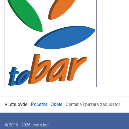
Vi ste ovde:
Početna
Obale
Centar Virpazara zablisato!
© 2016 - 2026 Jedro.bar