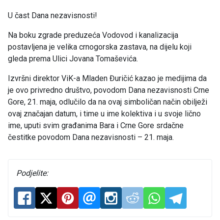
U čast Dana nezavisnosti!
Na boku zgrade preduzeća Vodovod i kanalizacija
postavljena je velika crnogorska zastava, na dijelu koji
gleda prema Ulici Jovana Tomaševića.
Izvršni direktor ViK-a Mladen Đuričić kazao je medijima da
je ovo privredno društvo, povodom Dana nezavisnosti Crne
Gore, 21. maja, odlučilo da na ovaj simboličan način obilježi
ovaj značajan datum, i time u ime kolektiva i u svoje lično
ime, uputi svim građanima Bara i Crne Gore srdačne
čestitke povodom Dana nezavisnosti – 21. maja.
Podjelite: