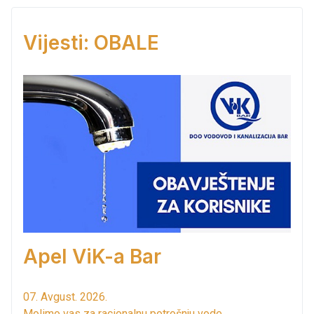
Vijesti: OBALE
Apel ViK-a Bar
07. Avgust. 2026.
Molimo vas za racionalnu potrošnju vode...