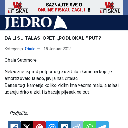
DA LI SU TALASI OPET „PODLOKALI“ PUT?
Kategorija:
Obale
18 Januar 2023
Obala Sutomore.
Nekada je ispred potpornog zida bilo i kamenja koje je
amortizovalo talase, javlja naš čitalac.
Danas tog kamenja koliko vidim ima veoma malo, a talasi
udaraju drito u zid, i izbacuju pijesak na put.
Podjelite: