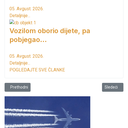
05. Avgust. 2026.
Detaljnije...
Vozilom oborio dijete, pa
pobjegao...
05. Avgust. 2026.
Detaljnije...
POGLEDAJTE SVE ČLANKE
Prethodni članak: Preporuka Mitropolita Joanikija
Sledeći člana
Prethodni
Sledeći