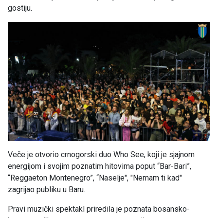
gostiju.
Veče je otvorio crnogorski duo Who See, koji je sjajnom
energijom i svojim poznatim hitovima poput “Bar-Bari”,
“Reggaeton Montenegro”, “Naselje", "Nemam ti kad"
zagrijao publiku u Baru.
Pravi muzički spektakl priredila je poznata bosansko-