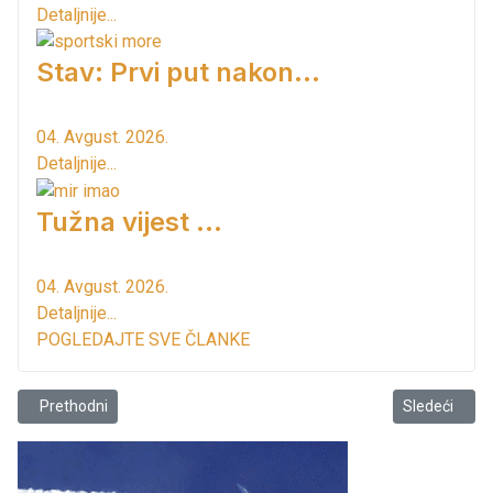
Detaljnije...
Stav: Prvi put nakon…
04. Avgust. 2026.
Detaljnije...
Tužna vijest ...
04. Avgust. 2026.
Detaljnije...
POGLEDAJTE SVE ČLANKE
Prethodni članak: Rasni pas završio danas u Azilu
Sledeći član
Prethodni
Sledeći