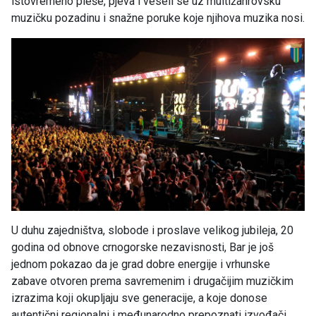
istovremeno pleše, pjeva i veseli se uz multižanrovsku
muzičku pozadinu i snažne poruke koje njihova muzika nosi.
U duhu zajedništva, slobode i proslave velikog jubileja, 20
godina od obnove crnogorske nezavisnosti, Bar je još
jednom pokazao da je grad dobre energije i vrhunske
zabave otvoren prema savremenim i drugačijim muzičkim
izrazima koji okupljaju sve generacije, a koje donose
autentični regionalni i međunarodno prepoznati izvođači.