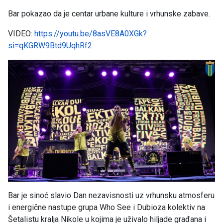
Bar pokazao da je centar urbane kulture i vrhunske zabave.
VIDEO:
https://youtu.be/8asVE8A0XGk?
si=qKGRW9Btd9UqhRf2
Bar je sinoć slavio Dan nezavisnosti uz vrhunsku atmosferu
i energične nastupe grupa Who See i Dubioza kolektiv na
Šetalistu kralja Nikole u kojima je uživalo hiljade građana i