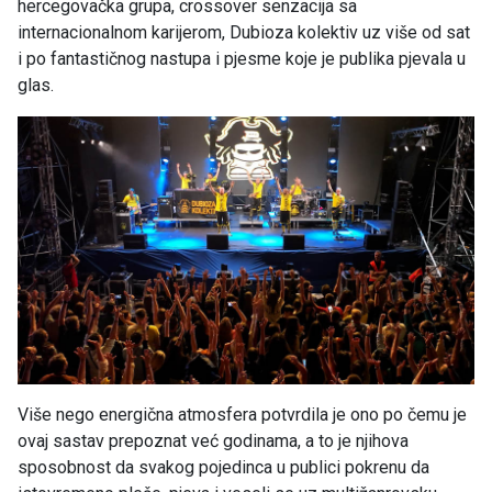
hercegovačka grupa, crossover senzacija sa
internacionalnom karijerom, Dubioza kolektiv uz više od sat
i po fantastičnog nastupa i pjesme koje je publika pjevala u
glas.
Više nego energična atmosfera potvrdila je ono po čemu je
ovaj sastav prepoznat već godinama, a to je njihova
sposobnost da svakog pojedinca u publici pokrenu da