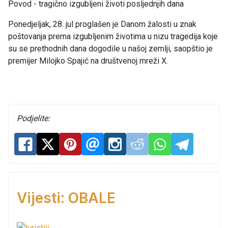
Povod - tragično izgubljeni životi posljednjih dana
Ponedjeljak, 28. jul proglašen je Danom žalosti u znak
poštovanja prema izgubljenim životima u nizu tragedija koje
su se prethodnih dana dogodile u našoj zemlji, saopštio je
premijer Milojko Spajić na društvenoj mreži X.
Podjelite:
Vijesti: OBALE