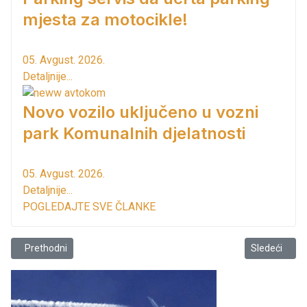
mjesta za motocikle!
05. Avgust. 2026.
Detaljnije...
Novo vozilo uključeno u vozni
park Komunalnih djelatnosti
05. Avgust. 2026.
Detaljnije...
POGLEDAJTE SVE ČLANKE
Prethodni članak: Regionalni vodovod & ViK Bar
Sledeći člana
Prethodni
Sledeći