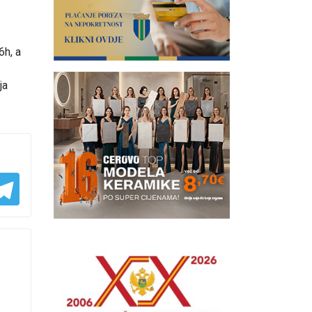
6h, a
ja