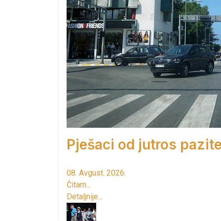
Pješaci od jutros pazite
08. Avgust. 2026.
Čitam...
Detaljnije...