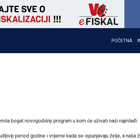
POČETNA
I
remila bogat novogodišnji program u kom će uživati naši najmlađi
ljiviji period godine i vrijeme kada se ispunjavaju želje, a naša že