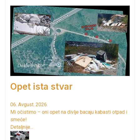
Opet ista stvar
06. Avgust. 2026.
Mi očistimo – oni opet na divlje bacaju kabasti otpad i
smeće!
Detaljnije...