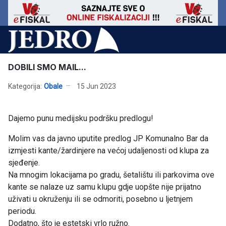
DOBILI SMO MAIL...
Kategorija:
Obale
15 Jun 2023
Dajemo punu medijsku podršku predlogu!
Molim vas da javno uputite predlog JP Komunalno Bar da
izmjesti kante/žardinjere na većoj udaljenosti od klupa za
sjeđenje.
Na mnogim lokacijama po gradu, šetalištu ili parkovima ove
kante se nalaze uz samu klupu gdje uopšte nije prijatno
uživati u okruženju ili se odmoriti, posebno u ljetnjem
periodu.
Dodatno, što je estetski vrlo ružno.