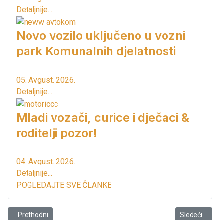
Detaljnije...
Novo vozilo uključeno u vozni
park Komunalnih djelatnosti
05. Avgust. 2026.
Detaljnije...
Mladi vozači, curice i dječaci &
roditelji pozor!
04. Avgust. 2026.
Detaljnije...
POGLEDAJTE SVE ČLANKE
Prethodni članak: Opština Bar i MSF "Bar za Bar" upućuje poziv gr
Sledeći član
Prethodni
Sledeći