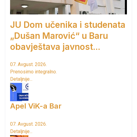
JU Dom učenika i studenata
„Dušan Marović“ u Baru
obavještava javnost...
07. Avgust. 2026.
Prenosimo integralno.
Detaljnije...
Apel ViK-a Bar
07. Avgust. 2026.
Detaljnije...