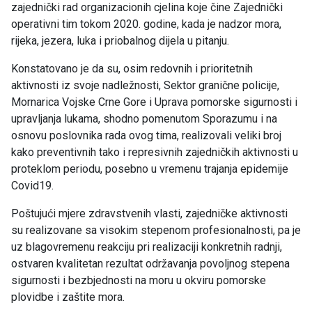
zajednički rad organizacionih cjelina koje čine Zajednički
operativni tim tokom 2020. godine, kada je nadzor mora,
rijeka, jezera, luka i priobalnog dijela u pitanju.
Konstatovano je da su, osim redovnih i prioritetnih
aktivnosti iz svoje nadležnosti, Sektor granične policije,
Mornarica Vojske Crne Gore i Uprava pomorske sigurnosti i
upravljanja lukama, shodno pomenutom Sporazumu i na
osnovu poslovnika rada ovog tima, realizovali veliki broj
kako preventivnih tako i represivnih zajedničkih aktivnosti u
proteklom periodu, posebno u vremenu trajanja epidemije
Covid19.
Poštujući mjere zdravstvenih vlasti, zajedničke aktivnosti
su realizovane sa visokim stepenom profesionalnosti, pa je
uz blagovremenu reakciju pri realizaciji konkretnih radnji,
ostvaren kvalitetan rezultat održavanja povoljnog stepena
sigurnosti i bezbjednosti na moru u okviru pomorske
plovidbe i zaštite mora.