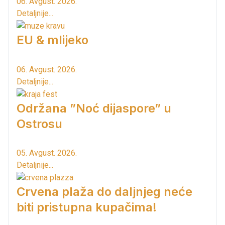
06. Avgust. 2026.
Detaljnije...
EU & mlijeko
06. Avgust. 2026.
Detaljnije...
Održana ”Noć dijaspore” u
Ostrosu
05. Avgust. 2026.
Detaljnije...
Crvena plaža do daljnjeg neće
biti pristupna kupačima!