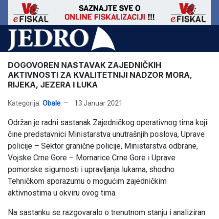
DOGOVOREN NASTAVAK ZAJEDNIČKIH
AKTIVNOSTI ZA KVALITETNIJI NADZOR MORA,
RIJEKA, JEZERA I LUKA
Kategorija:
Obale
13 Januar 2021
Održan je radni sastanak Zajedničkog operativnog tima koji
čine predstavnici Ministarstva unutrašnjih poslova, Uprave
policije – Sektor granične policije, Ministarstva odbrane,
Vojske Crne Gore – Mornarice Crne Gore i Uprave
pomorske sigurnosti i upravljanja lukama, shodno
Tehničkom sporazumu o mogućim zajedničkim
aktivnostima u okviru ovog tima.
Na sastanku se razgovaralo o trenutnom stanju i analiziran