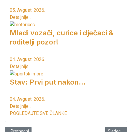
05. Avgust. 2026.
Detaljnije...
Mladi vozači, curice i dječaci &
roditelji pozor!
04. Avgust. 2026.
Detaljnije...
Stav: Prvi put nakon…
04. Avgust. 2026.
Detaljnije...
POGLEDAJTE SVE ČLANKE
Prethodni članak: Sutomorsko polje kao ranč!
Sledeći člana
Prethodni
Sledeći