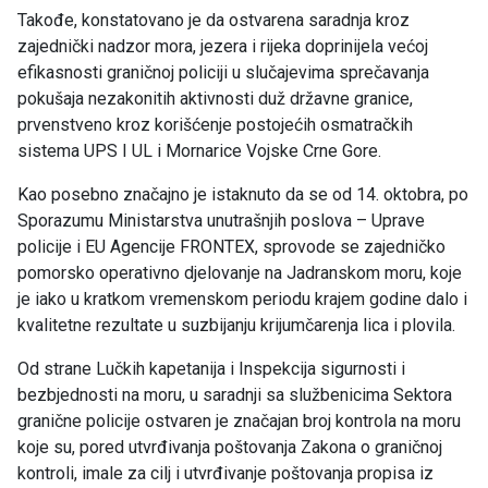
Takođe, konstatovano je da ostvarena saradnja kroz
zajednički nadzor mora, jezera i rijeka doprinijela većoj
efikasnosti graničnoj policiji u slučajevima sprečavanja
pokušaja nezakonitih aktivnosti duž državne granice,
prvenstveno kroz korišćenje postojećih osmatračkih
sistema UPS I UL i Mornarice Vojske Crne Gore.
Kao posebno značajno je istaknuto da se od 14. oktobra, po
Sporazumu Ministarstva unutrašnjih poslova – Uprave
policije i EU Agencije FRONTEX, sprovode se zajedničko
pomorsko operativno djelovanje na Jadranskom moru, koje
je iako u kratkom vremenskom periodu krajem godine dalo i
kvalitetne rezultate u suzbijanju krijumčarenja lica i plovila.
Od strane Lučkih kapetanija i Inspekcija sigurnosti i
bezbjednosti na moru, u saradnji sa službenicima Sektora
granične policije ostvaren je značajan broj kontrola na moru
koje su, pored utvrđivanja poštovanja Zakona o graničnoj
kontroli, imale za cilj i utvrđivanje poštovanja propisa iz