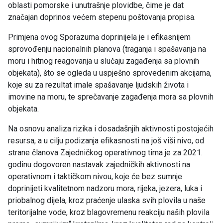
oblasti pomorske i unutrašnje plovidbe, čime je dat
značajan doprinos većem stepenu poštovanja propisa.
Primjena ovog Sporazuma doprinijela je i efikasnijem
sprovođenju nacionalnih planova (traganja i spašavanja na
moru i hitnog reagovanja u slučaju zagađenja sa plovnih
objekata), što se ogleda u uspješno sprovedenim akcijama,
koje su za rezultat imale spašavanje ljudskih života i
imovine na moru, te sprečavanje zagađenja mora sa plovnih
objekata.
Na osnovu analiza rizika i dosadašnjih aktivnosti postojećih
resursa, a u cilju podizanja efikasnosti na još viši nivo, od
strane članova Zajedničkog operativnog tima je za 2021.
godinu dogovoren nastavak zajedničkih aktivnosti na
operativnom i taktičkom nivou, koje će bez sumnje
doprinijeti kvalitetnom nadzoru mora, rijeka, jezera, luka i
priobalnog dijela, kroz praćenje ulaska svih plovila u naše
teritorijalne vode, kroz blagovremenu reakciju naših plovila