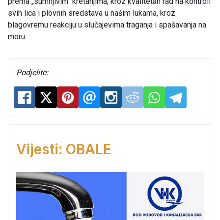
prema „sumnjivim“ kretanjima, kroz kvalitetan rad na kontroli
svih lica i plovnih sredstava u našim lukama, kroz
blagovremu reakciju u slučajevima traganja i spašavanja na
moru.
Podjelite:
Vijesti: OBALE