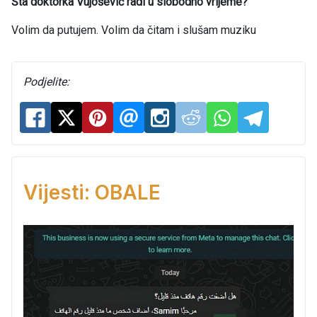
Šta doktorka Vujošević radi u slobodno vrijeme?
Volim da putujem. Volim da čitam i slušam muziku
Podjelite:
Vijesti: OBALE