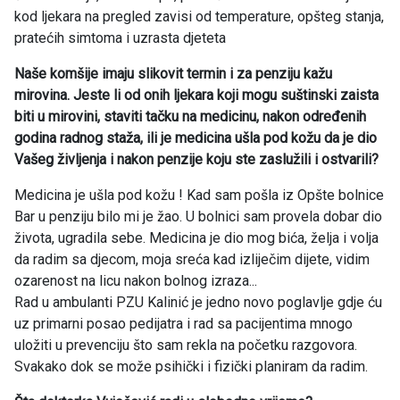
kod ljekara na pregled zavisi od temperature, opšteg stanja,
pratećih simtoma i uzrasta djeteta
Naše komšije imaju slikovit termin i za penziju kažu
mirovina. Jeste li od onih ljekara koji mogu suštinski zaista
biti u mirovini, staviti tačku na medicinu, nakon određenih
godina radnog staža, ili je medicina ušla pod kožu da je dio
Vašeg življenja i nakon penzije koju ste zaslužili i ostvarili?
Medicina je ušla pod kožu ! Kad sam pošla iz Opšte bolnice
Bar u penziju bilo mi je žao. U bolnici sam provela dobar dio
života, ugradila sebe. Medicina je dio mog bića, želja i volja
da radim sa djecom, moja sreća kad izliječim dijete, vidim
ozarenost na licu nakon bolnog izraza...
Rad u ambulanti PZU Kalinić je jedno novo poglavlje gdje ću
uz primarni posao pedijatra i rad sa pacijentima mnogo
uložiti u prevenciju što sam rekla na početku razgovora.
Svakako dok se može psihički i fizički planiram da radim.