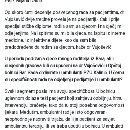
Piše:
Biljana Dabić
Od skoro četri decenije posvećenog rada sa pacijentima, dr
Vujošević dvije trećine provela je na pedijatriji.- Čak i prije
specijalističke diplome, radila sam sa djecom i na dječijim
odjeljenjima. Na ispitima su mi bila djeca, na ispitu iz interne
medicine, iz infektivne dijete, kao da sam bila
predodređena da radim sa djecom, kaže dr Vujošević
U periodu podizanja djece mnogo roditelja iz Bara, ali i
susjednih gradova bili su upućeni na dr Vujošević u Opštoj
bolnici Bar. Sada ordinirate u ambulanti PZU Kalinić. U čemu
su specifičnosti rada na odjeljenju pedijatrije i u ambulanti?
Svaki segment posla ima svoju specifičbost. U bolnicu
uglavnom dolaze teži pacijenti koji zahtjevu ozbiljniju, hitnu
intervenciju, praćenje, tako da tu stoji posebna odgovornost
ljekara. Međutim, ambulantni rad je isto odgovaran-
neophodno je napraviti trijažu, da li je pacijent za savjet,
ambulantnu terapiju, ili se treba uputiti u bolnicu. U ambulati