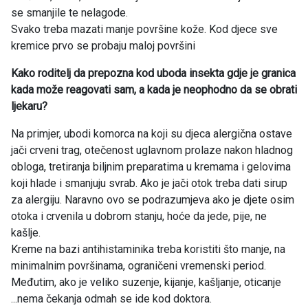
se smanjile te nelagode.
Svako treba mazati manje površine kože. Kod djece sve
kremice prvo se probaju maloj površini
Kako roditelj da prepozna kod uboda insekta gdje je granica
kada može reagovati sam, a kada je neophodno da se obrati
ljekaru?
Na primjer, ubodi komorca na koji su djeca alergična ostave
jači crveni trag, otečenost uglavnom prolaze nakon hladnog
obloga, tretiranja biljnim preparatima u kremama i gelovima
koji hlade i smanjuju svrab. Ako je jači otok treba dati sirup
za alergiju. Naravno ovo se podrazumjeva ako je djete osim
otoka i crvenila u dobrom stanju, hoće da jede, pije, ne
kašlje.
Kreme na bazi antihistaminika treba koristiti što manje, na
minimalnim površinama, ograničeni vremenski period.
Međutim, ako je veliko suzenje, kijanje, kašljanje, oticanje
...nema čekanja odmah se ide kod doktora.