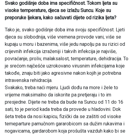
Svako godišnje doba ima specifičnost. Tokom ljeta su
visoke temperature, djeca se izlažu Suncu. Koje su
preporuke ljekara, kako sačuvati dijete od rizika ljeta?
Tako je, svako godišnje doba ima svoju specifičnost. Ljeti
djeca su slobodnija, više vremena provode vani, više se
kupaju u moru i bazenima, više jedu napolju pa su rizici od
crijevnih infekcija izraženiji i takvih infekcija je najviše,
povraćanje, proliv, malaksalost, temperature, dehidracija. To
je srećom najčešće uzrokovano virusnim infekcijama koje
takođe, znaju biti jako agresivne nakon kojih je potrebna
intravenska rehidracija.
Svakako, treba naći mjeru. Ljudi dođu na more i žele to
vrijeme maksimalno da iskorite pa pretjeraju i to im
presjedne. Dijete ne treba da bude na Suncu od 11 do 16
sati, to je period kada treba da provede u hladovini. Dok
šeta treba da nosi kapicu, fizički da se zaštiti od visoke
temeparture pamučnom gararobicom sa dužim rukavima i
nogavicama, gardarobom koja prošušta vazduh kako bi se