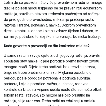
želim da se posvetim što više preventivnom radu jer mnoge
dječije bolesti mogu uspješno da se preveniraju edukacijom
roditelja, pravilnim stavom, redovnim praćenjem od rođenja
do prve godine prevashodno, a i kasnije praćenje rasta,
razvoja, ishrane, ponašanja, navika...Dobrom prevencijom
djeca izrastaju u osobe koje su zdrave tijelom i duhom, te
su manje potrebne terapijske intervencije, bolničko liječenje
Kada govorite o prevenciji, na šta konkretno mislite?
U samo rastu i razvoju djeteta od njegovog rođenja, pravilan
i opušten stav majke i cijele porodice prema novom životu
mnogoo znači. Dijete treba podizati bez tenzije i stresa,
brige ne treba predimenzionirati. Majkama posebno u
periodu posle porođaja potrebna je podrška supruga,
partnera, i cijele porodice. Važna je ishrana, redovne
kontrole da bi se na vrijeme uočilo nešto što se može otkriti
tokom rasta i razvoja, što možda nije bilo prisutno na
rođenju, ali je urođeno. Treba raditi na edukaciji u smislu