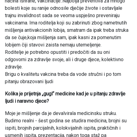
načina ishrane, vakcinacije..Najbolja preventiva za mnogo
bolesti koje su ranije odnosile dječije živote i ostavljale
trajnu invalidnost sada se veoma uspješno preveniraju
vakcinama. Ima roditelja koji su zabrinuti zbog nametnutih
mišljenja antivakcionih lobija, smatram da ipak treba struka
da se čuje,koja mišljenja sam, ipak kasni za pomenutim
lobijem čiji stavovi zaista nemaju utemeljenje.
Roditelje je potrebno opustiti i predočiti da su oni
odgovorni za zdravlje svoje, ali i druge djece, kolektivno
zdravlje.
Brigu o kvalitetu vakcina treba da vode stručni i po tom
pitanju obrazovani ljudi
Kolika je prijetnja „gugl“ medicine kad je u pitanju zdravlje
ljudi i naravno djece?
Moje je mišljenje da je devalvirala medicinsku struku.
Budimo realni - šest godina se studira medicina, brojni su
ispiti, brojnih parcijalnih, kolokvijalnih ispita, praktičnih i
usmenih ispita, prezentacija, nakon toga staž pa