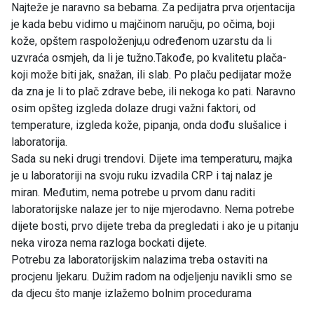
Najteže je naravno sa bebama. Za pedijatra prva orjentacija
je kada bebu vidimo u majčinom naručju, po očima, boji
kože, opštem raspoloženju,u određenom uzarstu da li
uzvraća osmjeh, da li je tužno.Takođe, po kvalitetu plača-
koji može biti jak, snažan, ili slab. Po plaču pedijatar može
da zna je li to plač zdrave bebe, ili nekoga ko pati. Naravno
osim opšteg izgleda dolaze drugi važni faktori, od
temperature, izgleda kože, pipanja, onda dođu slušalice i
laboratorija.
Sada su neki drugi trendovi. Dijete ima temperaturu, majka
je u laboratoriji na svoju ruku izvadila CRP i taj nalaz je
miran. Međutim, nema potrebe u prvom danu raditi
laboratorijske nalaze jer to nije mjerodavno. Nema potrebe
dijete bosti, prvo dijete treba da pregledati i ako je u pitanju
neka viroza nema razloga bockati dijete.
Potrebu za laboratorijskim nalazima treba ostaviti na
procjenu ljekaru. Dužim radom na odjeljenju navikli smo se
da djecu što manje izlažemo bolnim procedurama