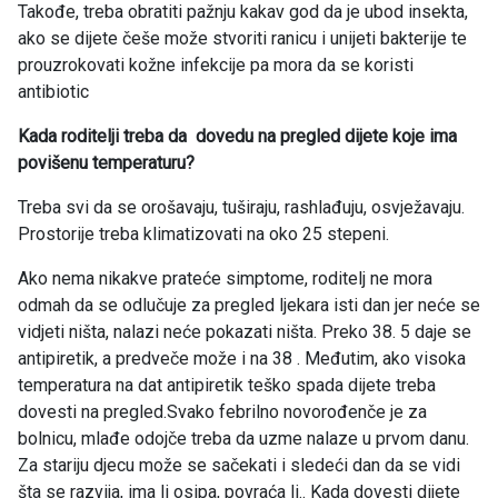
Takođe, treba obratiti pažnju kakav god da je ubod insekta,
ako se dijete češe može stvoriti ranicu i unijeti bakterije te
prouzrokovati kožne infekcije pa mora da se koristi
antibiotic
Kada roditelji treba da dovedu na pregled dijete koje ima
povišenu temperaturu?
Treba svi da se orošavaju, tuširaju, rashlađuju, osvježavaju.
Prostorije treba klimatizovati na oko 25 stepeni.
Ako nema nikakve prateće simptome, roditelj ne mora
odmah da se odlučuje za pregled ljekara isti dan jer neće se
vidjeti ništa, nalazi neće pokazati ništa. Preko 38. 5 daje se
antipiretik, a predveče može i na 38 . Međutim, ako visoka
temperatura na dat antipiretik teško spada dijete treba
dovesti na pregled.Svako febrilno novorođenče je za
bolnicu, mlađe odojče treba da uzme nalaze u prvom danu.
Za stariju djecu može se sačekati i sledeći dan da se vidi
šta se razvija, ima li osipa, povraća li.. Kada dovesti dijete