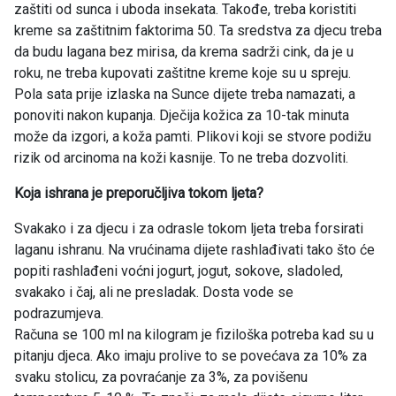
zaštiti od sunca i uboda insekata. Takođe, treba koristiti
kreme sa zaštitnim faktorima 50. Ta sredstva za djecu treba
da budu lagana bez mirisa, da krema sadrži cink, da je u
roku, ne treba kupovati zaštitne kreme koje su u spreju.
Pola sata prije izlaska na Sunce dijete treba namazati, a
ponoviti nakon kupanja. Dječija kožica za 10-tak minuta
može da izgori, a koža pamti. Plikovi koji se stvore podižu
rizik od arcinoma na koži kasnije. To ne treba dozvoliti.
Koja ishrana je preporučljiva tokom ljeta?
Svakako i za djecu i za odrasle tokom ljeta treba forsirati
laganu ishranu. Na vrućinama dijete rashlađivati tako što će
popiti rashlađeni voćni jogurt, jogut, sokove, sladoled,
svakako i čaj, ali ne presladak. Dosta vode se
podrazumjeva.
Računa se 100 ml na kilogram je fiziloška potreba kad su u
pitanju djeca. Ako imaju prolive to se povećava za 10% za
svaku stolicu, za povraćanje za 3%, za povišenu