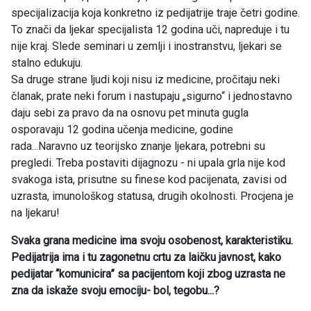
specijalizacija koja konkretno iz pedijatrije traje četri godine.
To znači da ljekar specijalista 12 godina uči, napreduje i tu
nije kraj. Slede seminari u zemlji i inostranstvu, ljekari se
stalno edukuju.
Sa druge strane ljudi koji nisu iz medicine, pročitaju neki
članak, prate neki forum i nastupaju „sigurno“ i jednostavno
daju sebi za pravo da na osnovu pet minuta gugla
osporavaju 12 godina učenja medicine, godine
rada...Naravno uz teorijsko znanje ljekara, potrebni su
pregledi. Treba postaviti dijagnozu - ni upala grla nije kod
svakoga ista, prisutne su finese kod pacijenata, zavisi od
uzrasta, imunološkog statusa, drugih okolnosti. Procjena je
na ljekaru!
Svaka grana medicine ima svoju osobenost, karakteristiku.
Pedijatrija ima i tu zagonetnu crtu za laičku javnost, kako
pedijatar “komunicira” sa pacijentom koji zbog uzrasta ne
zna da iskaže svoju emociju- bol, tegobu...?