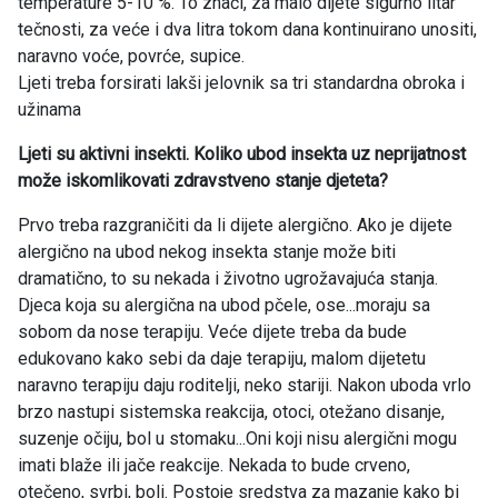
temperature 5-10 %. To znači, za malo dijete sigurno litar
tečnosti, za veće i dva litra tokom dana kontinuirano unositi,
naravno voće, povrće, supice.
Ljeti treba forsirati lakši jelovnik sa tri standardna obroka i
užinama
Ljeti su aktivni insekti. Koliko ubod insekta uz neprijatnost
može iskomlikovati zdravstveno stanje djeteta?
Prvo treba razgraničiti da li dijete alergično. Ako je dijete
alergično na ubod nekog insekta stanje može biti
dramatično, to su nekada i životno ugrožavajuća stanja.
Djeca koja su alergična na ubod pčele, ose...moraju sa
sobom da nose terapiju. Veće dijete treba da bude
edukovano kako sebi da daje terapiju, malom dijetetu
naravno terapiju daju roditelji, neko stariji. Nakon uboda vrlo
brzo nastupi sistemska reakcija, otoci, otežano disanje,
suzenje očiju, bol u stomaku...Oni koji nisu alergični mogu
imati blaže ili jače reakcije. Nekada to bude crveno,
otečeno, svrbi, boli. Postoje sredstva za mazanje kako bi