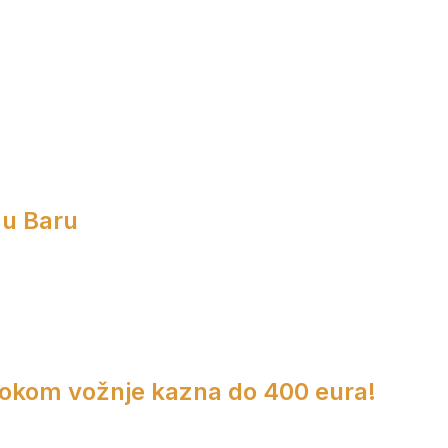
 u Baru
 tokom vožnje kazna do 400 eura!