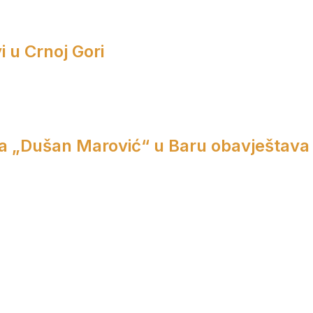
i u Crnoj Gori
a „Dušan Marović“ u Baru obavještava