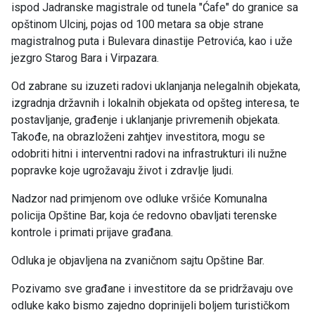
ispod Jadranske magistrale od tunela "Ćafe" do granice sa
opštinom Ulcinj, pojas od 100 metara sa obje strane
magistralnog puta i Bulevara dinastije Petrovića, kao i uže
jezgro Starog Bara i Virpazara.
Od zabrane su izuzeti radovi uklanjanja nelegalnih objekata,
izgradnja državnih i lokalnih objekata od opšteg interesa, te
postavljanje, građenje i uklanjanje privremenih objekata.
Takođe, na obrazloženi zahtjev investitora, mogu se
odobriti hitni i interventni radovi na infrastrukturi ili nužne
popravke koje ugrožavaju život i zdravlje ljudi.
Nadzor nad primjenom ove odluke vršiće Komunalna
policija Opštine Bar, koja će redovno obavljati terenske
kontrole i primati prijave građana.
Odluka je objavljena na zvaničnom sajtu Opštine Bar.
Pozivamo sve građane i investitore da se pridržavaju ove
odluke kako bismo zajedno doprinijeli boljem turističkom