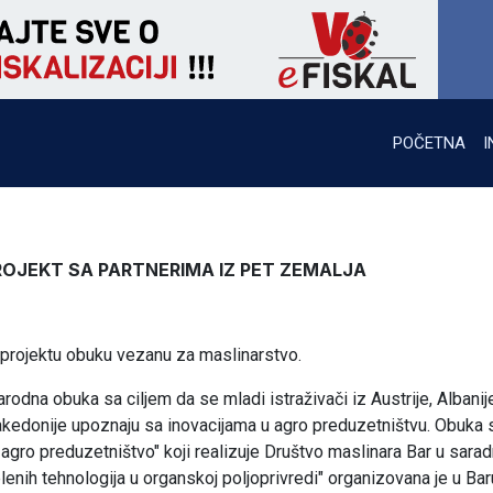
POČETNA
I
ROJEKT SA PARTNERIMA IZ PET ZEMALJA
 projektu obuku vezanu za maslinarstvo.
na obuka sa ciljem da se mladi istraživači iz Austrije, Albanij
akedonije upoznaju sa inovacijama u agro preduzetništvu. Obuka 
agro preduzetništvo" koji realizuje Društvo maslinara Bar u sarad
nih tehnologija u organskoj poljoprivredi" organizovana je u Bar