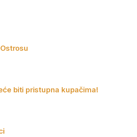
 Ostrosu
eće biti pristupna kupačima!
ci