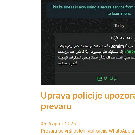
Uprava policije upozor
prevaru
06. Avgust. 2026.
Prevara se vrši putem aplikacije WhatsApp u