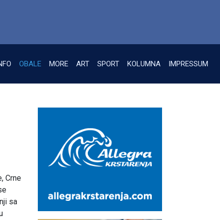
NFO
OBALE
MORE
ART
SPORT
KOLUMNA
IMPRESSUM
e, Crne
se
nji sa
u