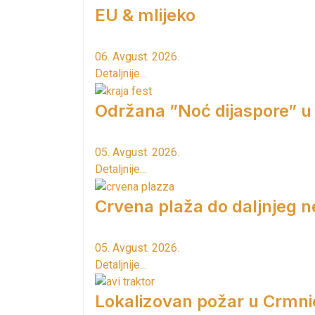
EU & mlijeko
06. Avgust. 2026.
Detaljnije...
Održana ”Noć dijaspore” u
05. Avgust. 2026.
Detaljnije...
Crvena plaža do daljnjeg n
05. Avgust. 2026.
Detaljnije...
Lokalizovan požar u Crmni