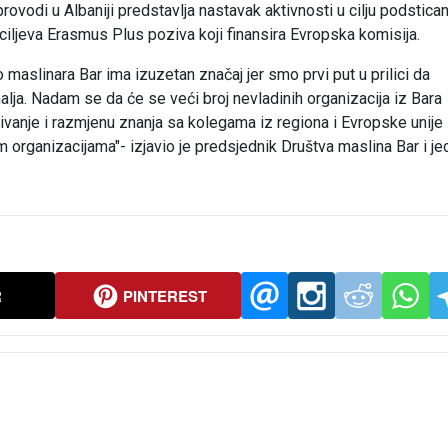
rovodi u Albaniji predstavlja nastavak aktivnosti u cilju podstican
 ciljeva Erasmus Plus poziva koji finansira Evropska komisija.
 maslinara Bar ima izuzetan značaj jer smo prvi put u prilici da
alja. Nadam se da će se veći broj nevladinih organizacija iz Bara
zivanje i razmjenu znanja sa kolegama iz regiona i Evropske unije
organizacijama"- izjavio je predsjednik Društva maslina Bar i je
R
PINTEREST