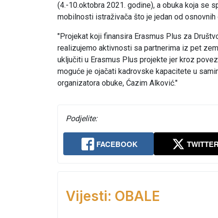
(4.-10.oktobra 2021. godine), a obuka koja se sp
mobilnosti istraživača što je jedan od osnovnih
"Projekat koji finansira Erasmus Plus za Društvo
realizujemo aktivnosti sa partnerima iz pet zem
uključiti u Erasmus Plus projekte jer kroz pove
moguće je ojačati kadrovske kapacitete u samim 
organizatora obuke, Ćazim Alković."
Podjelite:
FACEBOOK
TWITTE
Vijesti: OBALE