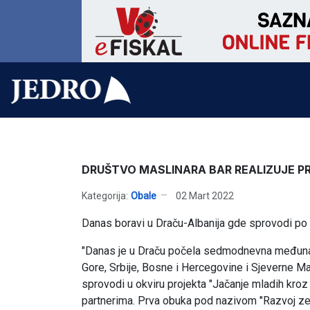
DRUŠTVO MASLINARA BAR REALIZUJE P
Kategorija:
Obale
02 Mart 2022
Danas boravi u Draču-Albanija gde sprovodi po
"Danas je u Draču počela sedmodnevna međunarod
Gore, Srbije, Bosne i Hercegovine i Sjeverne M
sprovodi u okviru projekta "Jačanje mladih kroz 
partnerima. Prva obuka pod nazivom "Razvoj zele