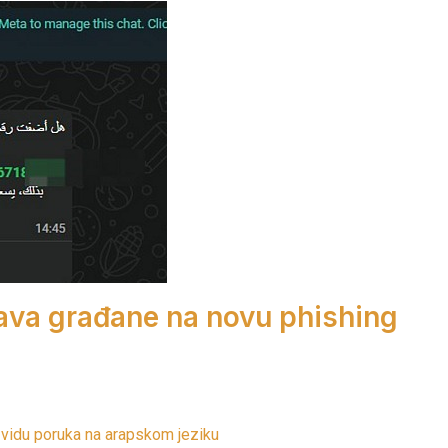
ava građane na novu phishing
 vidu poruka na arapskom jeziku