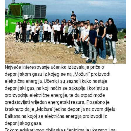
Najveće interesovanje učenika izazvala je priča o
deponijskom gasu iz kojeg se na „Možuri“ proizvodi
električna energija. Učenici su saznali kako nastaje
deponijski gas, na koji način se sakuplja i koristi za
proizvodnju električne energije, te da otpad može
predstavljati vrijedan energetski resurs. Posebno je
istaknuto da je „Možura“ jedina deponija na ovom dijelu
Balkana na kojoj se električna energija proizvodi iz
deponijskog gasa.
Tokom edukativnog obilaska učenicima je ukazano i na