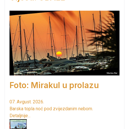
Foto: Mirakul u prolazu
07. Avgust. 2026.
Barska topla noć pod zvijezdanim nebom.
Detaljnije...