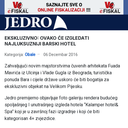
EKSKLUZIVNO: OVAKO ĆE IZGLEDATI
NAJLUKSUZNIJI BARSKI HOTEL
Kategorija:
Obale
06 Decembar 2016
Zahvaljujući novim majstorstvima čuvenih arhitekata Fuada
Mavrića iz Ulcinja i Vlade Gugla iz Beograda, turistička
ponuda Bara i cijele države uskoro će biti bogatija za
ekskluzivni objekat na Velikom Pijesku.
Jedro premijerno objavljuje foto galeriju rendera budućeg
spoljašnjeg I unutrašnjeg izgleda hotela “Kalamper hotel&
Spa” koji je u završnoj fazi izgradnje i koji će biti
kategorisan 4+ zvjezdice.