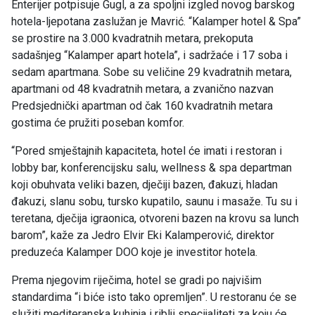
Enterijer potpisuje Gugl, a za spoljni izgled novog barskog
hotela-ljepotana zaslužan je Mavrić. “Kalamper hotel & Spa”
se prostire na 3.000 kvadratnih metara, prekoputa
sadašnjeg “Kalamper apart hotela”, i sadržaće i 17 soba i
sedam apartmana. Sobe su veličine 29 kvadratnih metara,
apartmani od 48 kvadratnih metara, a zvanično nazvan
Predsjednički apartman od čak 160 kvadratnih metara
gostima će pružiti poseban komfor.
“Pored smještajnih kapaciteta, hotel će imati i restoran i
lobby bar, konferencijsku salu, wellness & spa departman
koji obuhvata veliki bazen, dječiji bazen, đakuzi, hladan
đakuzi, slanu sobu, tursko kupatilo, saunu i masaže. Tu su i
teretana, dječija igraonica, otvoreni bazen na krovu sa lunch
barom”, kaže za Jedro Elvir Eki Kalamperović, direktor
preduzeća Kalamper DOO koje je investitor hotela.
Prema njegovim riječima, hotel se gradi po najvišim
standardima “i biće isto tako opremljen”. U restoranu će se
služiti mediteranska kuhinja i riblji specijaliteti za koju će