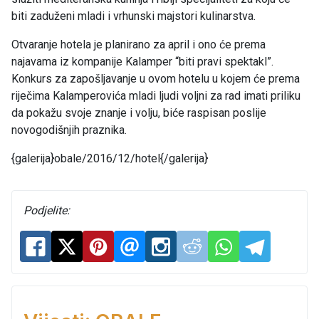
biti zaduženi mladi i vrhunski majstori kulinarstva.
Otvaranje hotela je planirano za april i ono će prema
najavama iz kompanije Kalamper “biti pravi spektakl”.
Konkurs za zapošljavanje u ovom hotelu u kojem će prema
riječima Kalamperovića mladi ljudi voljni za rad imati priliku
da pokažu svoje znanje i volju, biće raspisan poslije
novogodišnjih praznika.
{galerija}obale/2016/12/hotel{/galerija}
Podjelite: