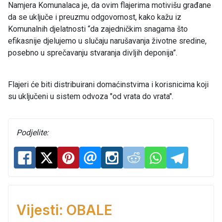
Namjera Komunalaca je, da ovim flajerima motivišu građane
da se uključe i preuzmu odgovornost, kako kažu iz
Komunalnih djelatnosti “da zajedničkim snagama što
efikasnije djelujemo u slučaju narušavanja životne sredine,
posebno u sprečavanju stvaranja divljih deponija”.
Flajeri će biti distribuirani domaćinstvima i korisnicima koji
su uključeni u sistem odvoza "od vrata do vrata".
Podjelite:
Vijesti: OBALE