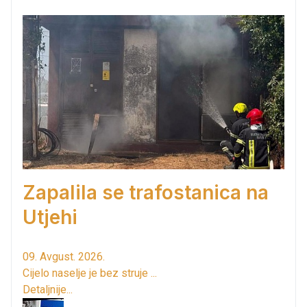
Zapalila se trafostanica na
Utjehi
09. Avgust. 2026.
Cijelo naselje je bez struje ...
Detaljnije...