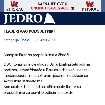
FLAJERI KAO PODSJETNIK!
Kategorija:
Obale
10 April 2023
Štampan flajer sa preporukama o čistoći.
DOO Komunalne djelatnosti Bar, u kontinuitetu radi na
podizanju nivoa čistoće u Baru na jedan veći stepen,
modernizacijom i inovativnim rješenjima u skladu sa
evropskim standardima.
Komunalne djelatnosti su odštampale flajere sa
preporukama za pravilno odlaganje otpada.